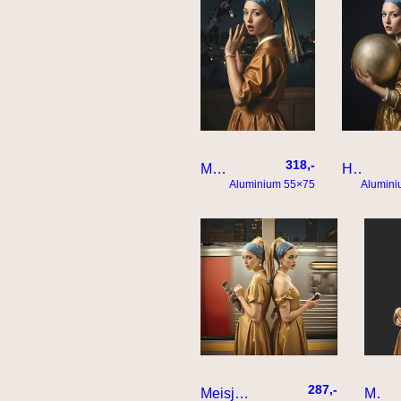
318,-
Meisje met de parel wordt bestolen door een raaf
Het meisje met de allergrootste parel
Aluminium 55×75
Alumin
287,-
Meisjes met parel op station
Meisje met de parel model