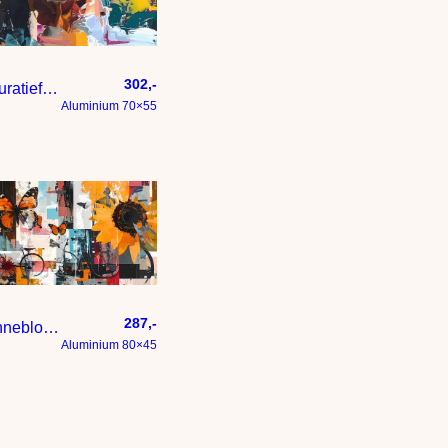
302,-
Figuratief abstract kleurige koe
Aluminium 70×55
287,-
Zonnebloem vlinder – Expressief en kleurig statement – een schil
Aluminium 80×45