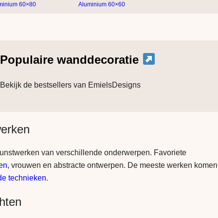
minium 60×80
Aluminium 60×60
Populaire wanddecoratie
Bekijk de bestsellers van EmielsDesigns
werken
kunstwerken van verschillende onderwerpen. Favoriete
ren
, vrouwen en abstracte ontwerpen. De meeste werken komen
e technieken
.
hten