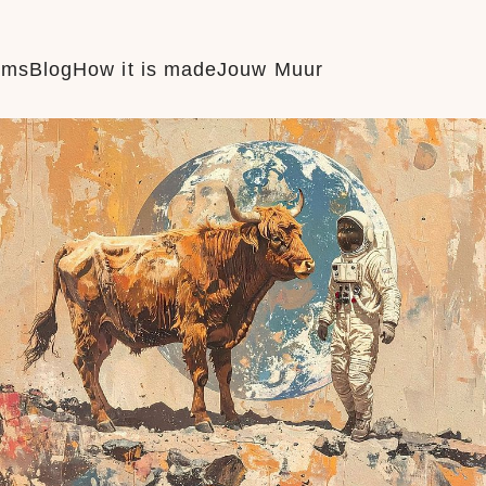
ums
Blog
How it is made
Jouw Muur