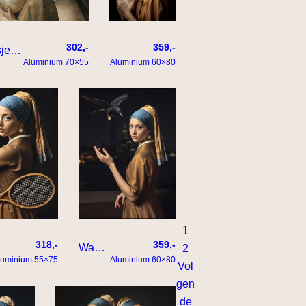
302,-
359,-
Meisje met de parel – bowling editie
Het meisje met de parel eet een patatje met
Aluminium 70×55
Aluminium 60×80
1
318,-
359,-
Waar doet ze het toch van
2
luminium 55×75
Aluminium 60×80
Vol
gen
de