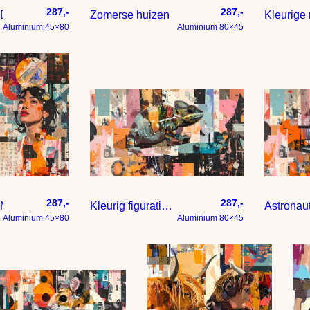
287,-
287,-
Dansen in kleur – blikvanger in moderne stijl
Zomerse huizen
Kleurige 
Aluminium 45×80
Aluminium 80×45
287,-
287,-
Modern kleurig en expressionistisch
Kleurig figuratief kunstwerk kameleon
Aluminium 45×80
Aluminium 80×45