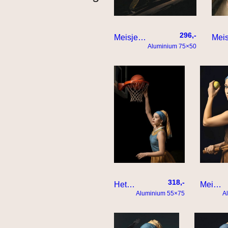
296,-
Meisje met de enorme parel – heuvel op
Aluminium 75×50
318,-
Het meisje met de parel dunkt de bal in het net
Meisje met de parel doet aan tennis
Aluminium 55×75
A