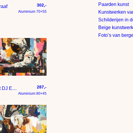
Paarden kunst
302,-
raaf
Kunstwerken van
Aluminium 70×55
Schilderijen in 
Beige kunstwerk
Foto’s van berg
287,-
Astronaut DJ Expressief en kleurig statement – een schilderij me
Aluminium 80×45