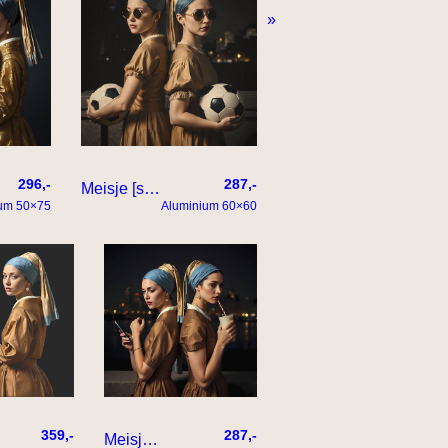
»
296,-
287,-
Meisje [s] met de parel – voetbal meiden
ium 50×75
Aluminium 60×60
359,-
287,-
Meisjes met de parel