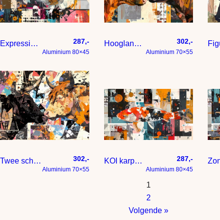
287,-
302,-
Expressief en kleurig statement – een schilderij met lef
Hooglander koe staredown
Aluminium 80×45
Aluminium 70×55
302,-
287,-
Twee schotse hooglander koeien met koppen bij elkaar
KOI karper Expressief en kleurig statement – een schilderij met
Aluminium 70×55
Aluminium 80×45
1
2
Volgende »