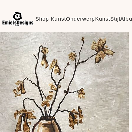
Shop Kunst
Onderwerp
KunstStijl
Alb