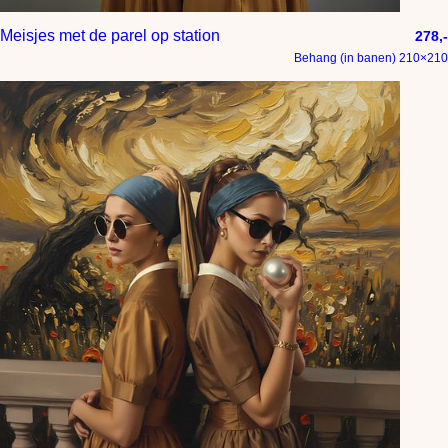
Meisjes met de parel op station
278,-
Behang (in banen) 210×210