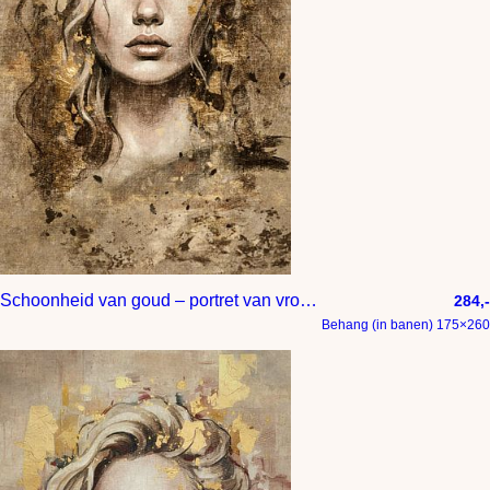
Schoonheid van goud – portret van vrouw met gesloten ogen – luxe wanddecoratie in hotel chique stijl
284,-
Behang (in banen) 175×260