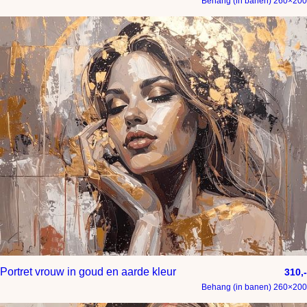
Behang (in banen) 260×200
Portret vrouw in goud en aarde kleur
310,-
Behang (in banen) 260×200