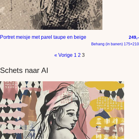
Portret meisje met parel taupe en beige
249,-
Behang (in banen) 175×210
« Vorige
1
2
3
Schets naar AI