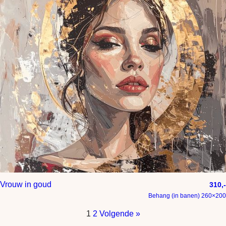
Vrouw in goud
310,-
Behang (in banen) 260×200
1
2
Volgende »