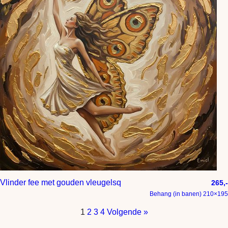
Vlinder fee met gouden vleugelsq
265,-
Behang (in banen) 210×195
1
2
3
4
Volgende »