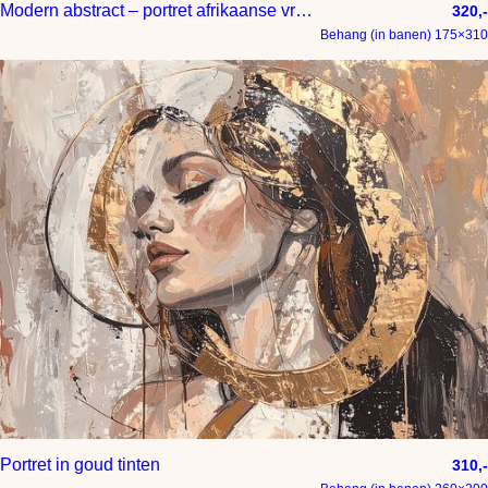
Modern abstract – portret afrikaanse vrouw in taupe en goud
320,-
Behang (in banen) 175×310
Portret in goud tinten
310,-