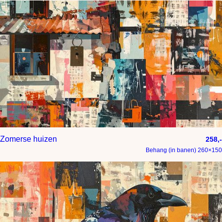
Zomerse huizen
258,-
Behang (in banen) 260×150