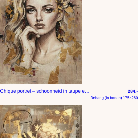
Chique portret – schoonheid in taupe en goud
284,-
Behang (in banen) 175×260