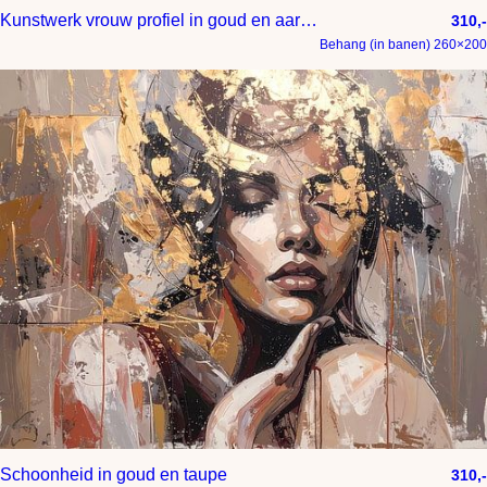
Kunstwerk vrouw profiel in goud en aardse tinten
310,-
Behang (in banen) 260×200
Schoonheid in goud en taupe
310,-