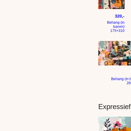
Dansen in kleur 
320,-
Behang (in
banen)
175×310
Kleurig figurat
Behang (in 
26
Expressief