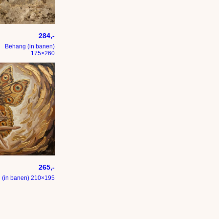
ijl
onheid van goud – portret van vrouw met gesloten ogen – luxe w
284,-
Behang (in banen)
175×260
n stijl
265,-
 (in banen) 210×195