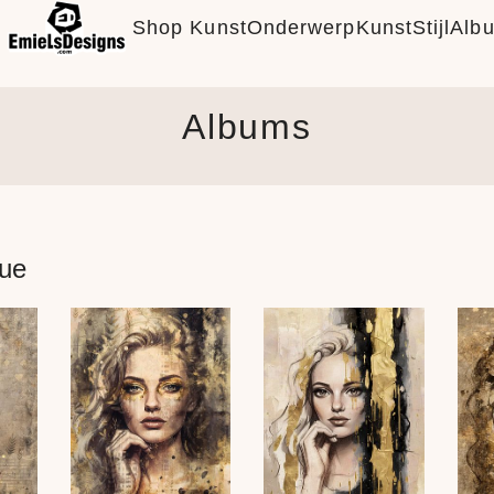
Shop Kunst
Onderwerp
KunstStijl
Alb
Albums
que