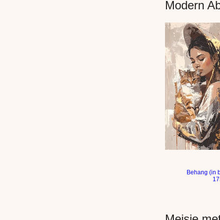
Modern Ab
Vrouw met kat 
Behang (in 
17
Meisje met