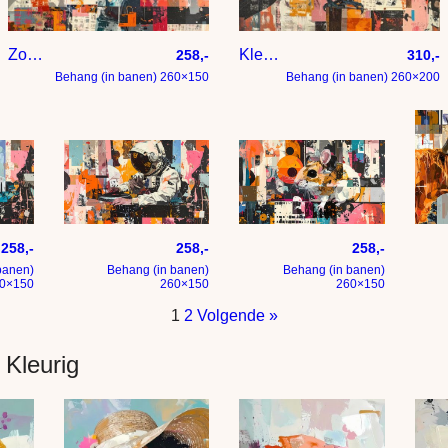
– blikvanger in moderne stijl
Zomerse huizen
Kleurige raaf
258,-
310,-
Behang (in banen) 260×150
Behang (in banen) 260×200
ief kunstwerk kameleon
Astronaut DJ Expressief en kleurig statement – een sc
Expressief en kleurig statemen
Hoog
258,-
258,-
258,-
banen)
Behang (in banen)
Behang (in banen)
0×150
260×150
260×150
1
2
Volgende »
 Kleurig