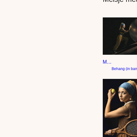
Meisje met de enorme parel – heuvel op
Behang (in ba