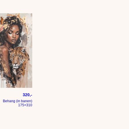
w met luipaard – kunst in aarde tinten
320,-
Behang (in banen)
175×310