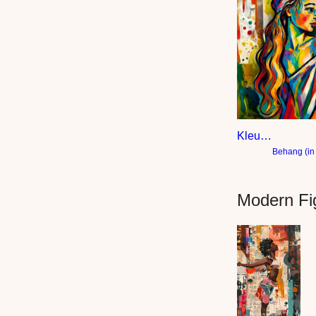
Kleurig schilder vrouw met hoofddoek
Behang (in
Modern Fig