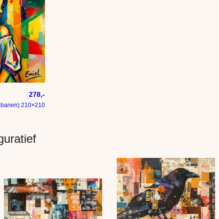
278,-
 banen) 210×210
uratief