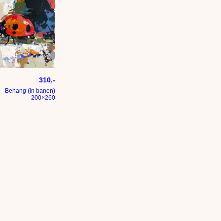
 vlakken
 abstracte kleurige vlakken
pressief – penseelstreken en abstracte kleurige vlakken
eheersbeestje – Modern expressief – penseelstreken en abstrac
310,-
Behang (in banen)
200×260