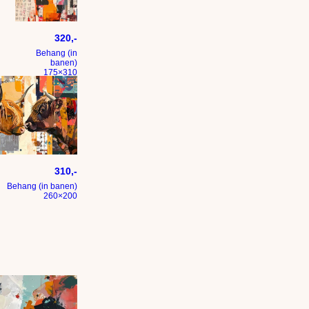
Modern kleurig en expressionistisch
320,-
Behang (in
banen)
175×310
hilderij me
t – een schilderij met lef
lander koe staredown
310,-
Behang (in banen)
260×200