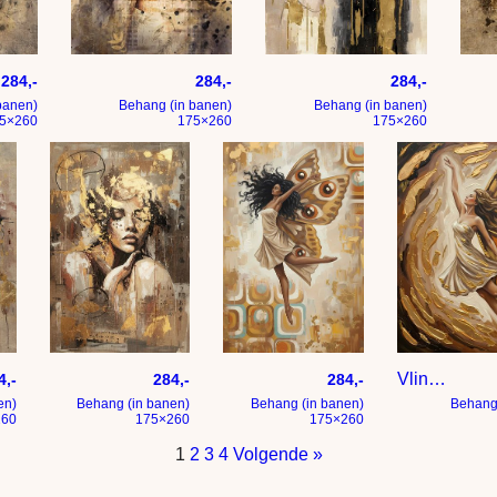
inten – hotel chique stijl
Gouden schoonheid – portret in hotel chique interieur st
Portret vrouw in goud
Scho
284,-
284,-
284,-
banen)
Behang (in banen)
Behang (in banen)
5×260
175×260
175×260
– schoonheid in taupe en goud
Hotel chique portret met goud taupe en bruin tinten
Afrikaanse vlinder fee in retro kleure
Vlinder fee met gouden vleugelsq
4,-
284,-
284,-
en)
Behang (in banen)
Behang (in banen)
Behang
260
175×260
175×260
1
2
3
4
Volgende »