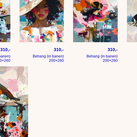
n – Modern expressief – penseelstreken en abstracte kleurige
Zomers portrert Modern expressief – penseelstreken en
Hommel op bloem – Modern ex
Liev
310,-
310,-
310,-
banen)
Behang (in banen)
Behang (in banen)
0×260
200×260
200×260