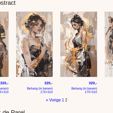
stract
– hoog en smal – goud met beige
hoog smal portret vrouw
Vrouw in goud en taupe
Vrou
320,-
320,-
320,-
banen)
Behang (in banen)
Behang (in banen)
5×310
175×310
175×310
« Vorige
1
2
 de Parel