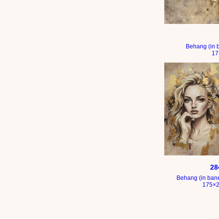
Bloem – gouden t
Behang (in 
17
Chique portret 
28
Behang (in ban
175×