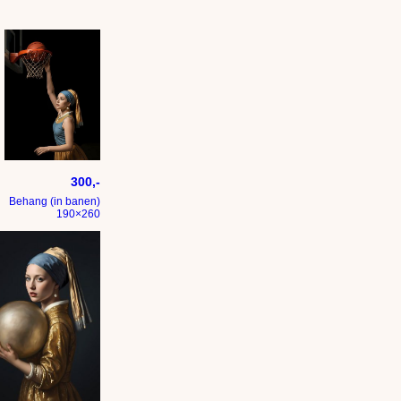
parel eet een patatje met
Het meisje met de parel dunkt de bal in het net
300,-
Behang (in banen)
190×260