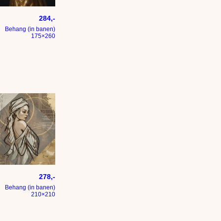
estolen door een raaf
 meisje met de allergrootste parel
284,-
Behang (in banen)
175×260
twerk vrouw met linnen kleren
278,-
Behang (in banen)
210×210