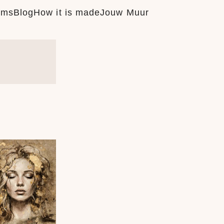
ums
Blog
How it is made
Jouw Muur