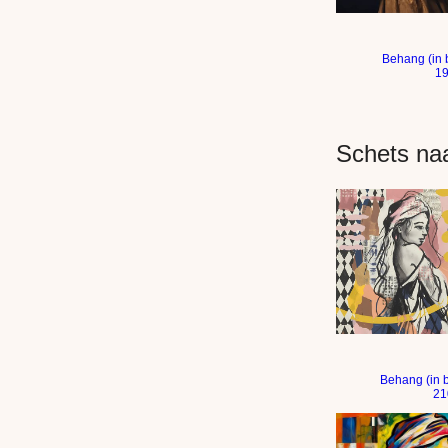
Meisje met de p
Behang (in 
1
Schets naa
Portret vrouw in
Behang (in 
21