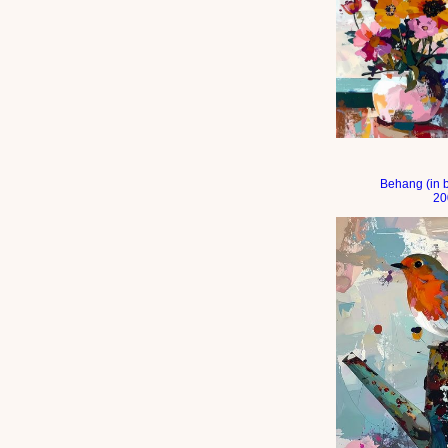
Vaas met bloeme
Behang (in 
20