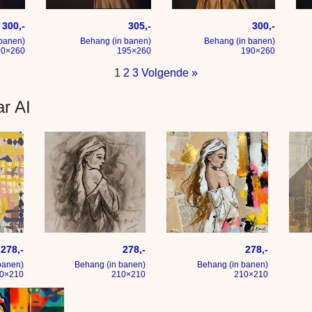
arel doet aan tennis
Waar doet ze het toch van
Meisje met de parel wordt b
Het
300,-
305,-
300,-
banen)
Behang (in banen)
Behang (in banen)
90×260
195×260
190×260
1
2
3
Volgende »
r AI
 grijs roze oker zwart en beige
Meisje met linnen doeken in taupe tint
Meisje in mixed media
Kuns
278,-
278,-
278,-
banen)
Behang (in banen)
Behang (in banen)
0×210
210×210
210×210