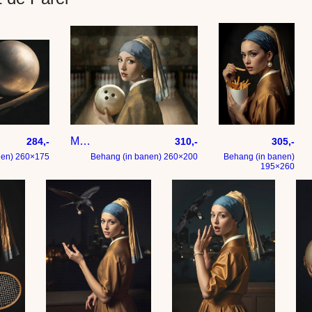
Meisje met de parel – bowling editie
Het meisje met de 
284,-
310,-
305,-
nen) 260×175
Behang (in banen) 260×200
Behang (in banen)
195×260