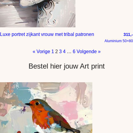
Luxe portret zijkant vrouw met tribal patronen
311,-
Aluminium 50×80
« Vorige
1
2
3
4
…
6
Volgende »
Bestel hier jouw Art print