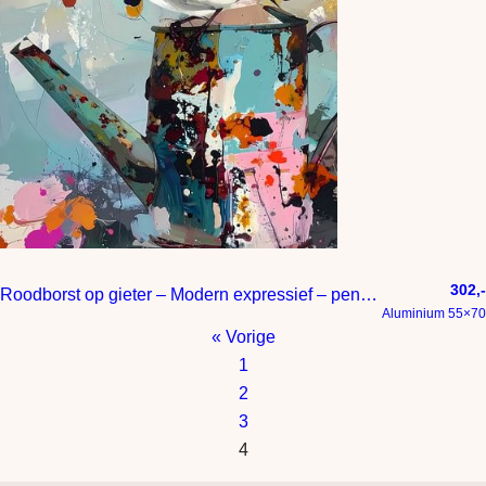
302,-
Roodborst op gieter – Modern expressief – penseelstreken en abstracte kleurige vlakken
Aluminium 55×70
« Vorige
1
2
3
4