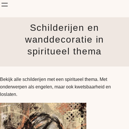
Shop Kunst
Schilderijen en
Onderwerp
KunstStijl
wanddecoratie in
Albums
spiritueel thema
Blog
How it is made
Jouw Muur
Bekijk alle schilderijen met een spiritueel thema. Met
onderwerpen als engelen, maar ook kwetsbaarheid en
loslaten.