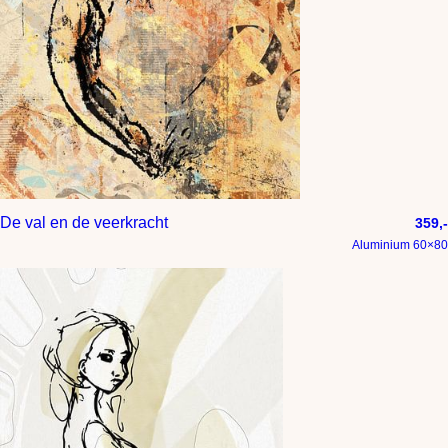
De val en de veerkracht
359,-
Aluminium 60×80