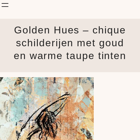
Shop Kunst
Golden Hues – chique
Onderwerp
KunstStijl
schilderijen met goud
Albums
en warme taupe tinten
Blog
How it is made
Jouw Muur