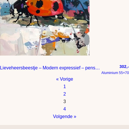
302,-
Lieveheersbeestje – Modern expressief – penseelstreken en abstracte kleurige vlakken
Aluminium 55×70
« Vorige
1
2
3
4
Volgende »