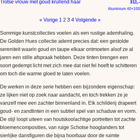
Trotse vrouw met goud krullend haar
311,-
Aluminium 40×100
« Vorige
1
2
3
4
Volgende »
Sommige kunstcollecties voelen als een rustige ademhaling.
De Golden Hues collectie ademt precies dat: een gestolde
sereniteit waarin goud en taupe elkaar ontmoeten alsof ze al
jaren een stille afspraak hebben. Deze tinten brengen een
soort gedempt licht met zich mee dat niet fel hoeft te schitteren
om toch die warme gloed te laten voelen.
De werken in deze serie hebben een bijzondere eigenschap:
ze lijken niet op zoek naar aandacht, en toch trekken ze je
vanzelf mee een zachter binnenland in. Elk schilderij drapeert
goud- en zandtinten in een subtiel spel van schaduw en vorm.
De stijl loopt uiteen van houtskoolachtige portretten tot zachte
bloemencomposities, van ruige Schotse hooglanders tot
sierlijke dansfiguren die bijna hoorbaar door de ruimte