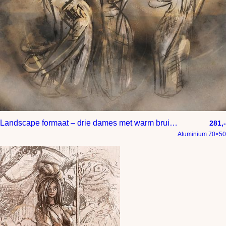
Landscape formaat – drie dames met warm bruine kleuren
281,-
Aluminium 70×50