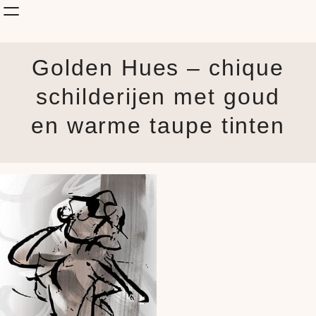
Shop Kunst
Golden Hues – chique
Onderwerp
KunstStijl
schilderijen met goud
Albums
en warme taupe tinten
Blog
How it is made
Jouw Muur