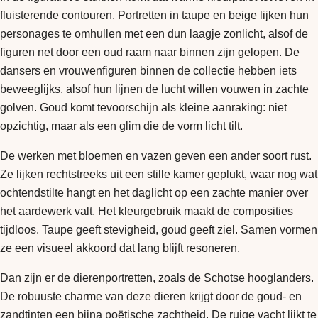
fluisterende contouren. Portretten in taupe en beige lijken hun
personages te omhullen met een dun laagje zonlicht, alsof de
figuren net door een oud raam naar binnen zijn gelopen. De
dansers en vrouwenfiguren binnen de collectie hebben iets
beweeglijks, alsof hun lijnen de lucht willen vouwen in zachte
golven. Goud komt tevoorschijn als kleine aanraking: niet
opzichtig, maar als een glim die de vorm licht tilt.
De werken met bloemen en vazen geven een ander soort rust.
Ze lijken rechtstreeks uit een stille kamer geplukt, waar nog wat
ochtendstilte hangt en het daglicht op een zachte manier over
het aardewerk valt. Het kleurgebruik maakt de composities
tijdloos. Taupe geeft stevigheid, goud geeft ziel. Samen vormen
ze een visueel akkoord dat lang blijft resoneren.
Dan zijn er de dierenportretten, zoals de Schotse hooglanders.
De robuuste charme van deze dieren krijgt door de goud- en
zandtinten een bijna poëtische zachtheid. De ruige vacht lijkt te