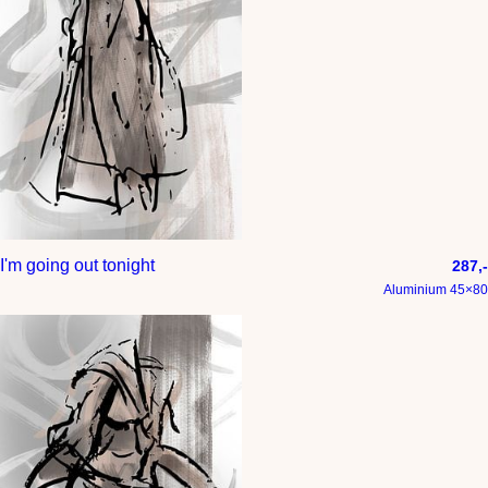
I'm going out tonight
287,-
Aluminium 45×80