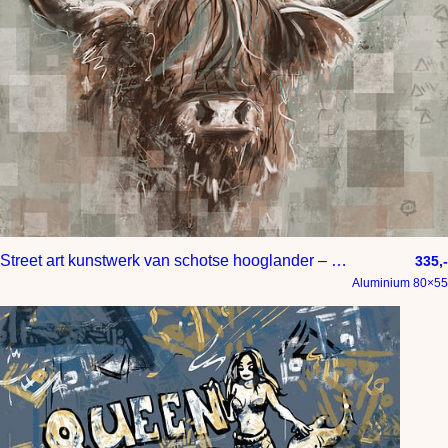
Street art kunstwerk van schotse hooglander – stoere roodharige koe
335,-
Aluminium 80×55