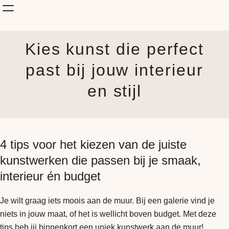
Shop Kunst
Kies kunst die perfect
Onderwerp
KunstStijl
past bij jouw interieur
Albums
en stijl
Blog
How it is made
Jouw Muur
4 tips voor het kiezen van de juiste
kunstwerken die passen bij je smaak,
interieur én budget
Je wilt graag iets moois aan de muur. Bij een galerie vind je
niets in jouw maat, of het is wellicht boven budget. Met deze
tips heb jij binnenkort een uniek kunstwerk aan de muur!