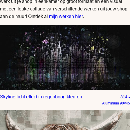
werk uit je shop in eenkamer op groot formaat en een visual
met een leuke collage van verschillende werken uit jouw shop
aan de muur! Ontdek al
mijn werken hier
.
Skyline licht effect in regenboog kleuren
314,-
Aluminium 90×45