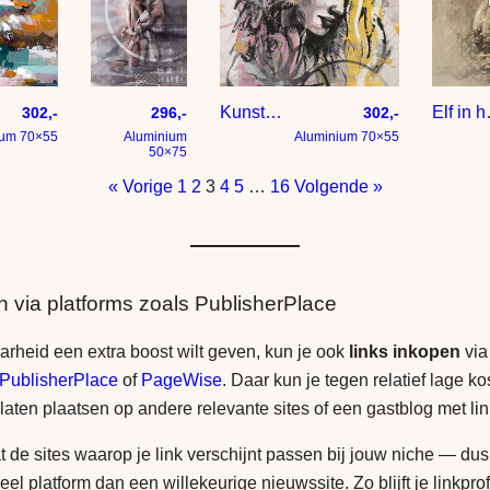
Vrouw zit gehurkt op een rots
Kunstwerk portret met diverse stijlen in roze zwart en geel
Elf in he
302,-
296,-
302,-
ium 70×55
Aluminium
Aluminium 70×55
50×75
« Vorige
1
2
3
4
5
…
16
Volgende »
n via platforms zoals PublisherPlace
aarheid een extra boost wilt geven, kun je ook
links inkopen
via
PublisherPlace
of
PageWise
. Daar kun je tegen relatief lage ko
 laten plaatsen op andere relevante sites of een gastblog met li
t de sites waarop je link verschijnt passen bij jouw niche — dus
reel platform dan een willekeurige nieuwssite. Zo blijft je linkprof