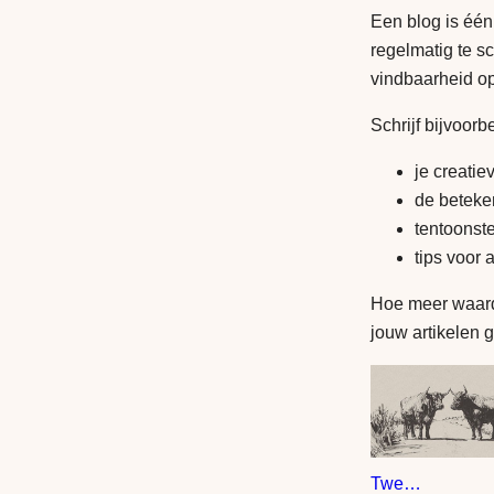
Een blog is één
regelmatig te s
vindbaarheid o
Schrijf bijvoorb
je creatie
de beteke
tentoonst
tips voor 
Hoe meer waarde
jouw artikelen g
Twee koeien tussen de graanvelden