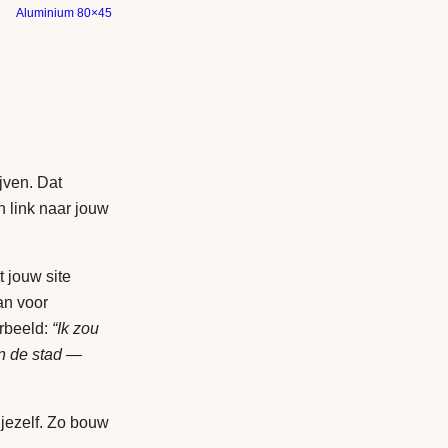
Aluminium 80×45
jven. Dat
en link naar jouw
t jouw site
an voor
orbeeld:
“Ik zou
in de stad —
 jezelf. Zo bouw