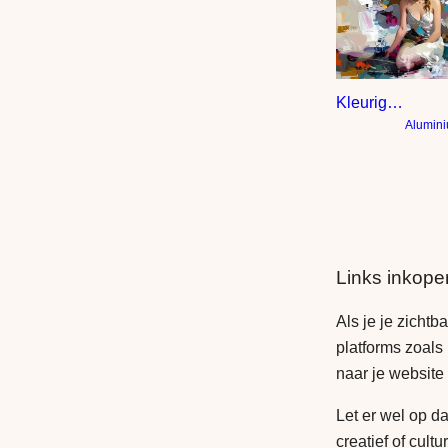
Kleurig kunstwerk engel
Alumin
Links inkope
Als je je zichtb
platforms zoals
naar je website
Let er wel op da
creatief of cultu