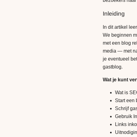
bezoekers naar j
Inleiding
In dit artikel l
We beginnen met
met een blog re
media — met nam
je eventueel be
gastblog.
Wat je kunt ve
Wat is SE
Start een
Schrijf ga
Gebruik In
Links inko
Uitnodigin