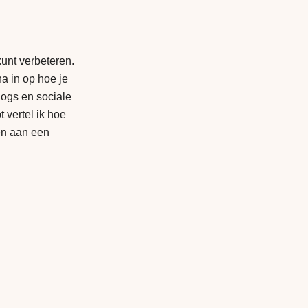
 kunt verbeteren.
a in op hoe je
logs en sociale
 vertel ik hoe
ken aan een