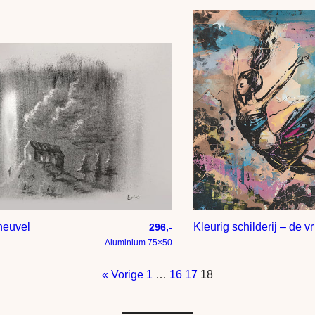
heuvel
Kleu
296,-
Aluminium 75×50
« Vorige
1
…
16
17
18