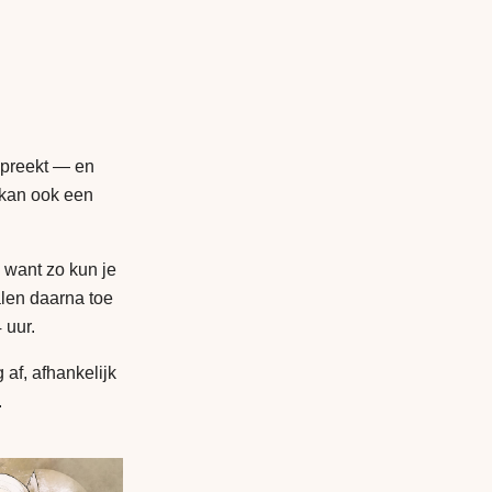
spreekt — en
 kan ook een
, want zo kun je
alen daarna toe
 uur.
 af, afhankelijk
.