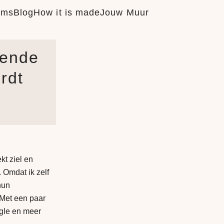
ums
Blog
How it is made
Jouw Muur
nende
rdt
kt ziel en
. Omdat ik zelf
hun
 Met een paar
gle en meer