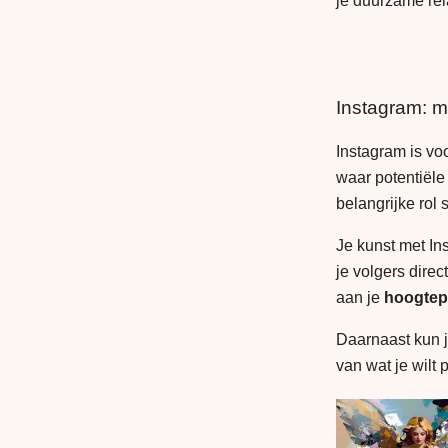
je duurzame rel
Instagram: m
Instagram is vo
waar potentiële
belangrijke rol 
Je kunst met Ins
je volgers direc
aan je
hoogtep
Daarnaast kun je
van wat je wilt