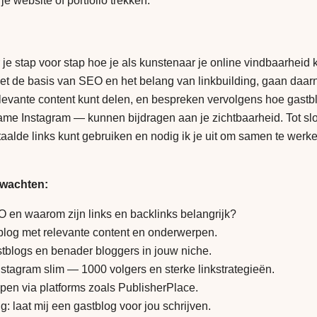
e website of portfolio trekken.
eer je stap voor stap hoe je als kunstenaar je online vindbaarheid
 de basis van SEO en het belang van linkbuilding, gaan daarn
levante content kunt delen, en bespreken vervolgens hoe gastb
e Instagram — kunnen bijdragen aan je zichtbaarheid. Tot slot
taalde links kunt gebruiken en nodig ik je uit om samen te wer
rwachten:
O en waarom zijn links en backlinks belangrijk?
 blog met relevante content en onderwerpen.
stblogs en benader bloggers in jouw niche.
stagram slim — 1000 volgers en sterke linkstrategieën.
pen via platforms zoals PublisherPlace.
g: laat mij een gastblog voor jou schrijven.