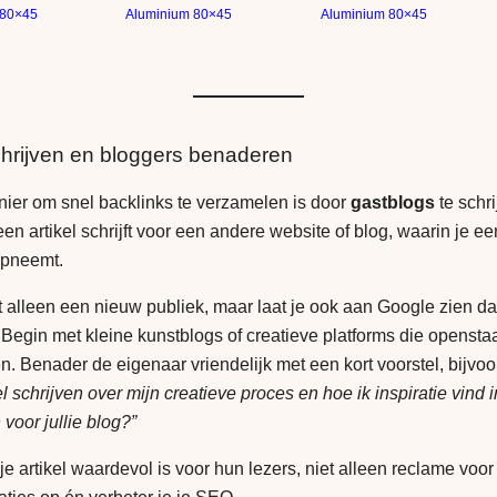
 80×45
Aluminium 80×45
Aluminium 80×45
hrijven en bloggers benaderen
ier om snel backlinks te verzamelen is door
gastblogs
te schri
 een artikel schrijft voor een andere website of blog, waarin je e
opneemt.
et alleen een nieuw publiek, maar laat je ook aan Google zien da
 Begin met kleine kunstblogs of creatieve platforms die opensta
 Benader de eigenaar vriendelijk met een kort voorstel, bijvo
l schrijven over mijn creatieve proces en hoe ik inspiratie vind 
voor jullie blog?”
je artikel waardevol is voor hun lezers, niet alleen reclame voor