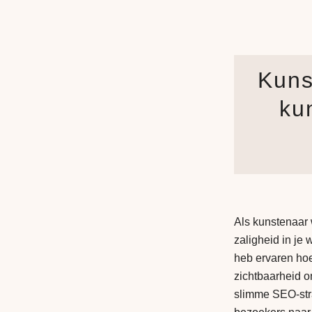
Kuns
ku
Als kunstenaar w
zaligheid in je 
heb ervaren hoe
zichtbaarheid on
slimme SEO-stra