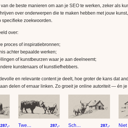
 van de beste manieren om aan je SEO te werken, zeker als ku
chrijven over onderwerpen die te maken hebben met jouw kunst, s
p specifieke zoekwoorden.
eeld over:
ve proces of inspiratiebronnen;
nis achter bepaalde werken;
ellingen of kunstbeurzen waar je aan deelneemt;
andere kunstenaars of kunstliefhebbers.
volle en relevante content je deelt, hoe groter de kans dat an
aan delen of ernaar linken. Zo groeit je online autoriteit — én je
Twee hooglander koeien zijn aan het stoeien
Schotse hooglander bij houten schuur – tekening op papier met taupe achtergrond
287,-
287,-
287,-