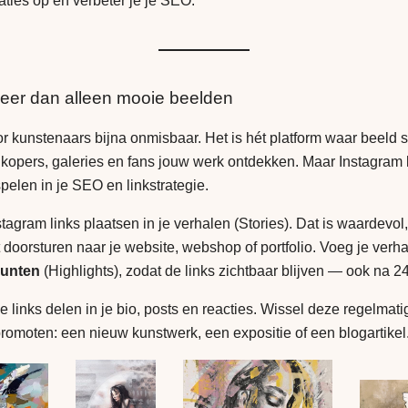
aties op én verbeter je je SEO.
eer dan alleen mooie beelden
or kunstenaars bijna onmisbaar. Het is hét platform waar beeld 
 kopers, galeries en fans jouw werk ontdekken. Maar Instagram
spelen in je SEO en linkstrategie.
tagram links plaatsen in je verhalen (Stories). Dat is waardevol
t doorsturen naar je website, webshop of portfolio. Voeg je verh
unten
(Highlights), zodat de links zichtbaar blijven — ook na 24
 links delen in je bio, posts en reacties. Wissel deze regelmatig
 promoten: een nieuw kunstwerk, een expositie of een blogartikel