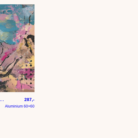
rig schilderij – de vrije val
287,-
Aluminium 60×60