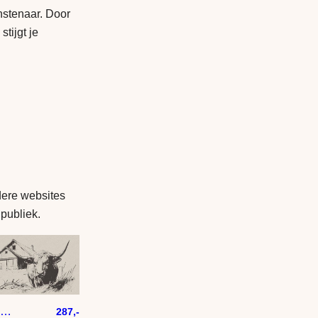
nstenaar. Door
tijgt je
dere websites
 publiek.
Niet op mijn erf
287,-