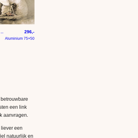
t maanlicht – fantasie kunstwerk
296,-
Aluminium 75×50
 betrouwbare
sten een link
nk aanvragen.
 liever een
iel natuurlijk en