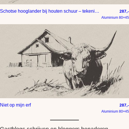
Schotse hooglander bij houten schuur – tekening op papier met taupe achtergrond
287,-
Aluminium 80×45
Niet op mijn erf
287,-
Aluminium 80×45
Gastblogs schrijven en bloggers benaderen