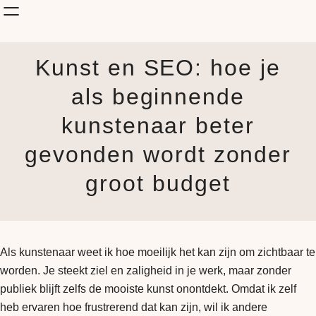
Shop Kunst
Kunst en SEO: hoe je
Onderwerp
KunstStijl
als beginnende
Albums
kunstenaar beter
Blog
How it is made
gevonden wordt zonder
Jouw Muur
groot budget
Als kunstenaar weet ik hoe moeilijk het kan zijn om zichtbaar te
worden. Je steekt ziel en zaligheid in je werk, maar zonder
publiek blijft zelfs de mooiste kunst onontdekt. Omdat ik zelf
heb ervaren hoe frustrerend dat kan zijn, wil ik andere