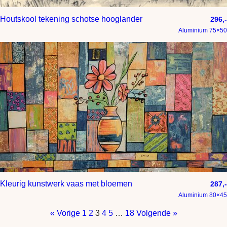
Houtskool tekening schotse hooglander
296,-
Aluminium 75×50
Kleurig kunstwerk vaas met bloemen
287,-
Aluminium 80×45
« Vorige
1
2
3
4
5
…
18
Volgende »