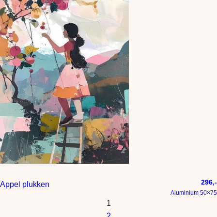
296,-
Appel plukken
Aluminium 50×75
1
2