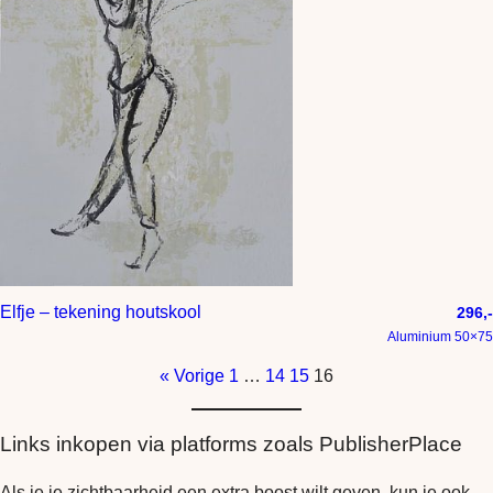
Elfje – tekening houtskool
296,-
Aluminium 50×75
« Vorige
1
…
14
15
16
Links inkopen via platforms zoals PublisherPlace
Als je je zichtbaarheid een extra boost wilt geven, kun je ook