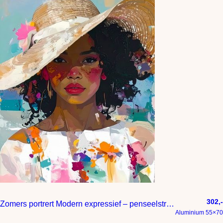
302,-
Zomers portrert Modern expressief – penseelstreken en abstracte kleurige vlakken
Aluminium 55×70