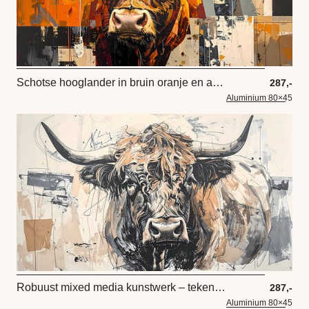
Schotse hooglander in bruin oranje en aarde tinten
287,-
Aluminium 80×45
Robuust mixed media kunstwerk – tekening – aquarel – in taupe oranje gebroken wit
287,-
Aluminium 80×45