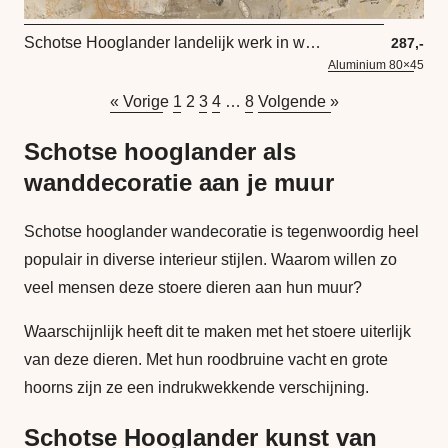
Schotse Hooglander landelijk werk in warme grijs tinten taupe en bruin
287,-
Aluminium 80×45
« Vorige
1
2
3
4
…
8
Volgende »
Schotse hooglander als
wanddecoratie aan je muur
Schotse hooglander wandecoratie is tegenwoordig heel
populair in diverse interieur stijlen. Waarom willen zo
veel mensen deze stoere dieren aan hun muur?
Waarschijnlijk heeft dit te maken met het stoere uiterlijk
van deze dieren. Met hun roodbruine vacht en grote
hoorns zijn ze een indrukwekkende verschijning.
Schotse Hooglander kunst van