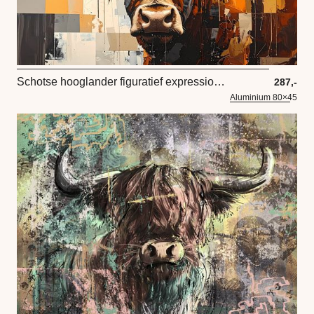
Schotse hooglander figuratief expressionisme in roodbruin oranje geel beige en taupe tinten
287,-
Aluminium 80×45