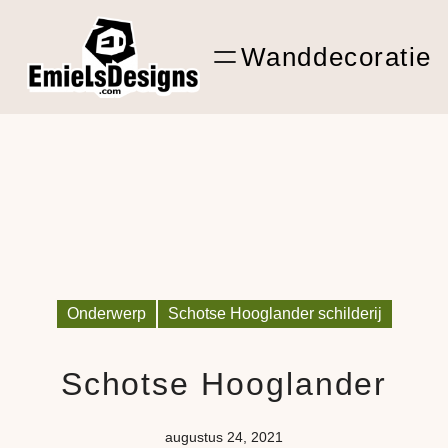
Ga
ARTwork
naar
Wanddecoratie
de
Shop Kunst
inhoud
Onderwerp
Schotse Hooglander schilderij
Schotse Hooglander
augustus 24, 2021