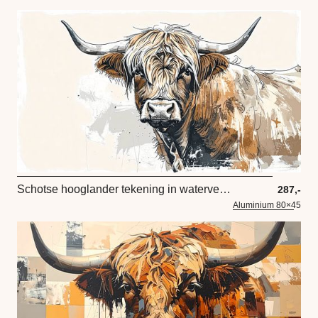
Schotse hooglander tekening in waterverf stijl in beige roodbruin en taupe
287,-
Aluminium 80×45