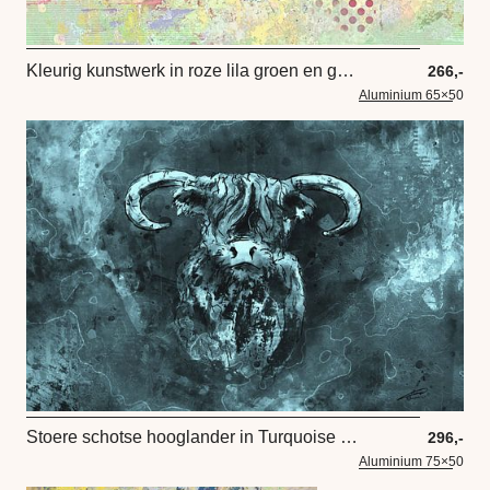
Kleurig kunstwerk in roze lila groen en geel
266,-
Aluminium 65×50
Stoere schotse hooglander in Turquoise kleur
296,-
Aluminium 75×50