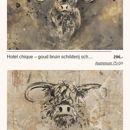
Hotel chique – goud bruin schilderij schotse hooglander
296,-
Aluminium 75×50