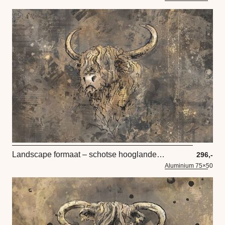
Landscape formaat – schotse hooglander met warm bruine kleuren
296,-
Aluminium 75×50