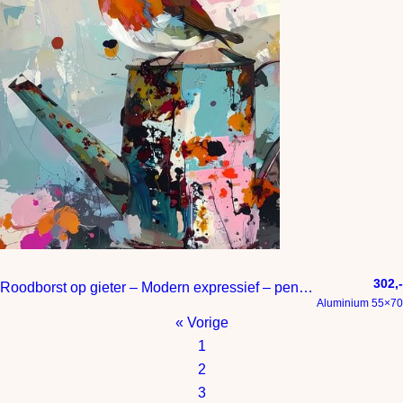
302,-
Roodborst op gieter – Modern expressief – penseelstreken en abstracte kleurige vlakken
Aluminium 55×70
« Vorige
1
2
3