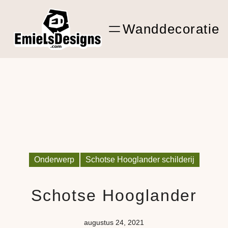
Ga
ARTwork
naar
Wanddecoratie
de
Shop Kunst
inhoud
Onderwerp
Schotse Hooglander schilderij
Schotse Hooglander
augustus 24, 2021