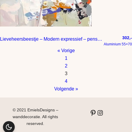
302,-
Lieveheersbeestje – Modern expressief – penseelstreken en abstracte kleurige vlakken
Aluminium 55×70
« Vorige
1
2
3
4
Volgende »
© 2021 EmielsDesigns –
Pinterest
Instagram
wanddecoratie. All rights
reserved.