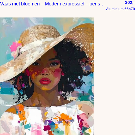
302,-
Vaas met bloemen – Modern expressief – penseelstreken en abstracte kleurige vlakken
Aluminium 55×70