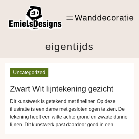
Ga
ARTwork
naar
Wanddecoratie
de
Shop Kunst
inhoud
eigentijds
Uncategorized
Zwart Wit lijntekening gezicht
Dit kunstwerk is getekend met fineliner. Op deze
illustratie is een dame met gesloten ogen te zien. De
tekening heeft een witte achtergrond en zwarte dunne
lijnen. Dit kunstwerk past daardoor goed in een
eigentijds interieur. Tip van de tekenaar: “hang dit