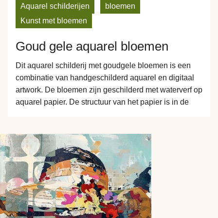
Aquarel schilderijen
bloemen
Kunst met bloemen
Goud gele aquarel bloemen
Dit aquarel schilderij met goudgele bloemen is een
combinatie van handgeschilderd aquarel en digitaal
artwork. De bloemen zijn geschilderd met waterverf op
aquarel papier. De structuur van het papier is in de
prints terug te zien. Dit geeft de prints een extra gevoel
van diepte. Bestel je dit werk op Canvas dan zorgt de
structuur…