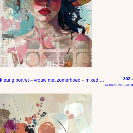
302,-
kleurig portret – vrouw met zomerhoed – mixed media
Aluminium 55×70