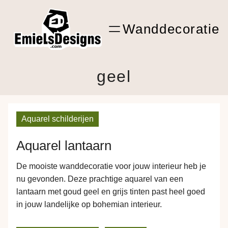
Ga
ARTwork
naar
Wanddecoratie
de
Shop Kunst
inhoud
geel
Aquarel schilderijen
Aquarel lantaarn
De mooiste wanddecoratie voor jouw interieur heb je
nu gevonden. Deze prachtige aquarel van een
lantaarn met goud geel en grijs tinten past heel goed
in jouw landelijke op bohemian interieur.