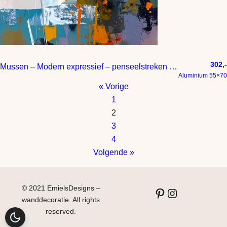
302,-
Mussen – Modern expressief – penseelstreken en abstracte kleurige vlakken
Aluminium 55×70
« Vorige
1
2
3
4
Volgende »
© 2021 EmielsDesigns –
Pinterest
Instagram
wanddecoratie. All rights
reserved.