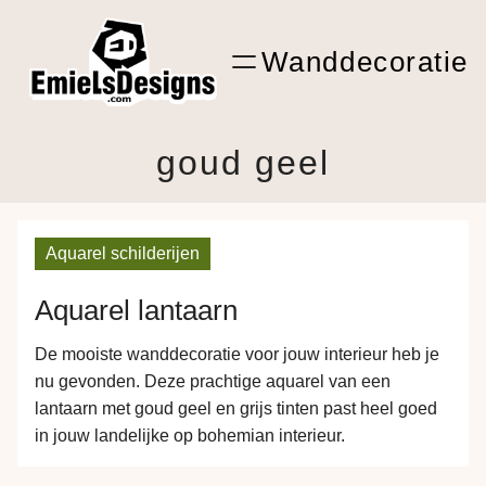
Ga
ARTwork
naar
Wanddecoratie
de
Shop Kunst
inhoud
goud geel
Aquarel schilderijen
Aquarel lantaarn
De mooiste wanddecoratie voor jouw interieur heb je
nu gevonden. Deze prachtige aquarel van een
lantaarn met goud geel en grijs tinten past heel goed
in jouw landelijke op bohemian interieur.