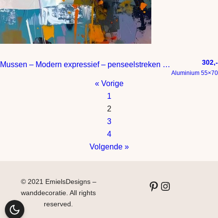
302,-
Mussen – Modern expressief – penseelstreken en abstracte kleurige vlakken
Aluminium 55×70
« Vorige
1
2
3
4
Volgende »
© 2021 EmielsDesigns –
Pinterest
Instagram
wanddecoratie. All rights
reserved.