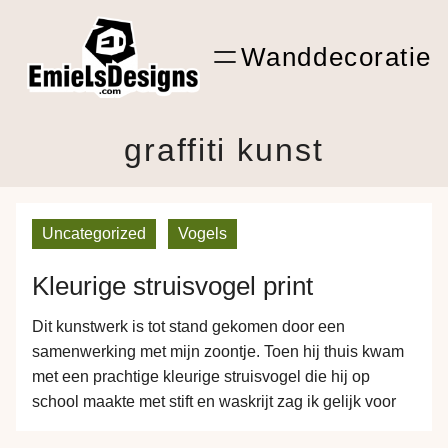
Ga
ARTwork
naar
Wanddecoratie
de
Shop Kunst
inhoud
graffiti kunst
Uncategorized
Vogels
Kleurige struisvogel print
Dit kunstwerk is tot stand gekomen door een
samenwerking met mijn zoontje. Toen hij thuis kwam
met een prachtige kleurige struisvogel die hij op
school maakte met stift en waskrijt zag ik gelijk voor
me hoe zijn kunstwerk met een beetje photoshoppen