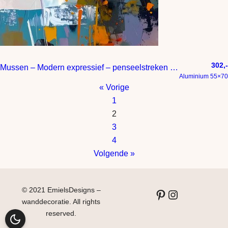
302,-
Mussen – Modern expressief – penseelstreken en abstracte kleurige vlakken
Aluminium 55×70
« Vorige
1
2
3
4
Volgende »
© 2021 EmielsDesigns –
Pinterest
Instagram
wanddecoratie. All rights
reserved.