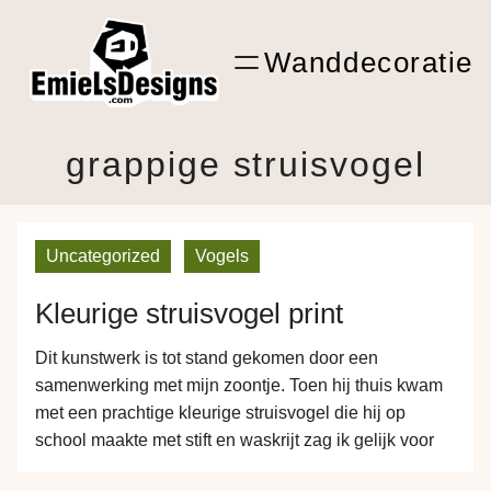
Ga
ARTwork
naar
Wanddecoratie
de
Shop Kunst
inhoud
grappige struisvogel
Uncategorized
Vogels
Kleurige struisvogel print
Dit kunstwerk is tot stand gekomen door een
samenwerking met mijn zoontje. Toen hij thuis kwam
met een prachtige kleurige struisvogel die hij op
school maakte met stift en waskrijt zag ik gelijk voor
me hoe zijn kunstwerk met een beetje photoshoppen