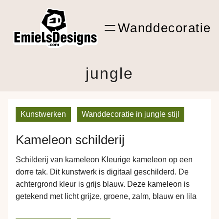
Ga
ARTwork
naar
Wanddecoratie
de
Shop Kunst
inhoud
jungle
Kunstwerken
Wanddecoratie in jungle stijl
Kameleon schilderij
Schilderij van kameleon Kleurige kameleon op een
dorre tak. Dit kunstwerk is digitaal geschilderd. De
achtergrond kleur is grijs blauw. Deze kameleon is
getekend met licht grijze, groene, zalm, blauw en lila
tinten. Leuke wanddecoratie voor jungle fanaten en