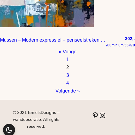
302,-
Mussen – Modern expressief – penseelstreken en abstracte kleurige vlakken
Aluminium 55×70
« Vorige
1
2
3
4
Volgende »
© 2021 EmielsDesigns –
Pinterest
Instagram
wanddecoratie. All rights
reserved.