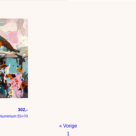
302,-
Aluminium 55×70
« Vorige
1