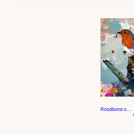
Roodborst op gieter – Modern expressief – penseelstreken en abstracte kleurige vlakken