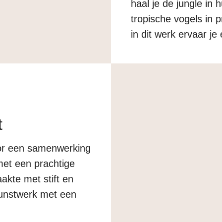
haal je de jungle in h
tropische vogels in 
in dit werk ervaar je
geschilderd als aqua
digitaal verder…
t
oor een samenwerking
met een prachtige
aakte met stift en
 kunstwerk met een
de muur zou kunnen