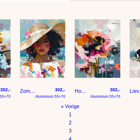
302,-
302,-
302,-
Zomers portrert Modern expressief – penseelstreken en abstracte kleurige vlakken
Hommel op bloem – Modern expressief – penseelstreken en abstracte kleurige vlakken
Lieveheersbeestje 
 55×70
Aluminium 55×70
Aluminium 55×70
« Vorige
1
2
3
4