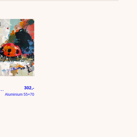
302,-
– Modern expressief – penseelstreken en abstracte kleurige vlakken
Aluminium 55×70