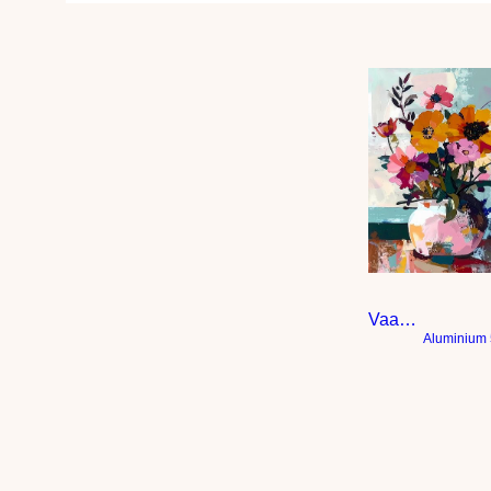
komen te hangen. Dit werk…
Vaas met bloemen – Modern expressief – penseelstreken en abstracte kleurige vlakken
Aluminium