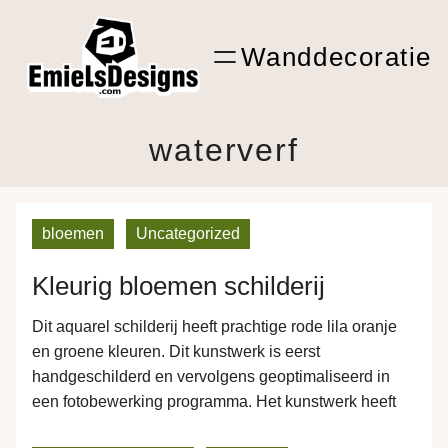
Ga
ARTwork
naar
Wanddecoratie
de
Shop Kunst
inhoud
waterverf
bloemen
Uncategorized
Kleurig bloemen schilderij
Dit aquarel schilderij heeft prachtige rode lila oranje
en groene kleuren. Dit kunstwerk is eerst
handgeschilderd en vervolgens geoptimaliseerd in
een fotobewerking programma. Het kunstwerk heeft
een lichte achtergrond wat goed contrasteerd met een