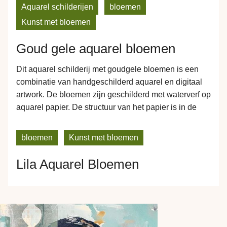
iets lichtere achtergrond. Dat zie je in deze afbeelding
Aquarel schilderijen
bloemen
ook terug. Het schilderij kan bij werkaandemuur
Kunst met bloemen
besteld worden op verschillende materialen.…
Goud gele aquarel bloemen
Dit aquarel schilderij met goudgele bloemen is een
combinatie van handgeschilderd aquarel en digitaal
artwork. De bloemen zijn geschilderd met waterverf op
aquarel papier. De structuur van het papier is in de
prints terug te zien. Dit geeft de prints een extra gevoel
van diepte. Bestel je dit werk op Canvas dan zorgt de
bloemen
Kunst met bloemen
structuur…
Lila Aquarel Bloemen