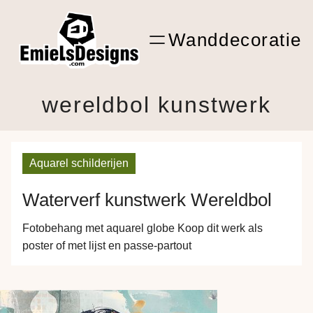
Ga
ARTwork
naar
Wanddecoratie
de
Shop Kunst
inhoud
wereldbol kunstwerk
Aquarel schilderijen
Waterverf kunstwerk Wereldbol
Fotobehang met aquarel globe Koop dit werk als
poster of met lijst en passe-partout