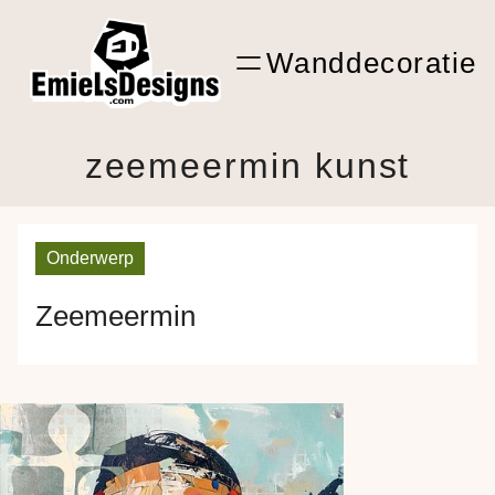
Ga
ARTwork
naar
Wanddecoratie
de
Shop Kunst
inhoud
zeemeermin kunst
Onderwerp
Zeemeermin