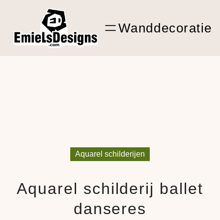
Ga
ARTwork
naar
Wanddecoratie
de
Shop Kunst
inhoud
Aquarel schilderijen
Aquarel schilderij ballet
danseres