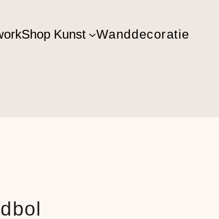
ork
Shop Kunst
Wanddecoratie
ldbol