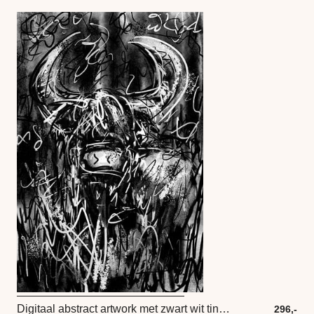
Digitaal abstract artwork met zwart wit tinten. Stoer en robuust schilderij van een schotse hoogland
296,-