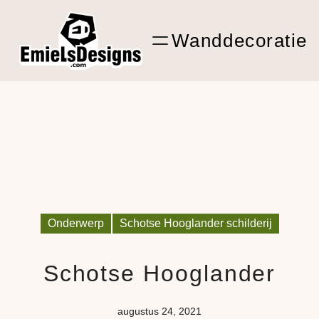
Ga
ARTwork
naar
Wanddecoratie
de
Shop Kunst
inhoud
Onderwerp
Schotse Hooglander schilderij
Schotse Hooglander
augustus 24, 2021