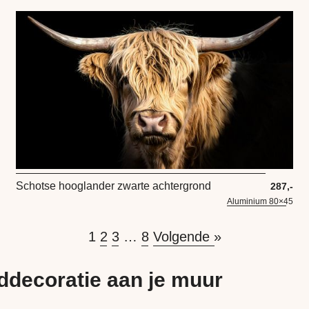
Schotse hooglander zwarte achtergrond
287,-
Aluminium 80×45
1
2
3
…
8
Volgende »
ddecoratie aan je muur