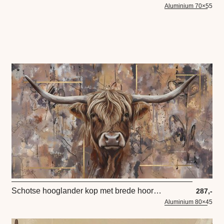
Aluminium 70×55
Schotse hooglander kop met brede hoorns -mixed media goud tinten
287,-
Aluminium 80×45