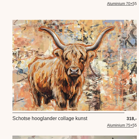
Aluminium 70×55
Schotse hooglander collage kunst
318,-
Aluminium 75×55