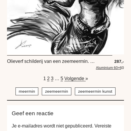
Olieverf schilderij van een zeemeermin. Kunstwerk in zwart wit en grijs tinten.
287,-
Aluminium 60×60
1
2
3
…
5
Volgende »
meermin
zeemeermin
zeemeermin kunst
Geef een reactie
Je e-mailadres wordt niet gepubliceerd.
Vereiste