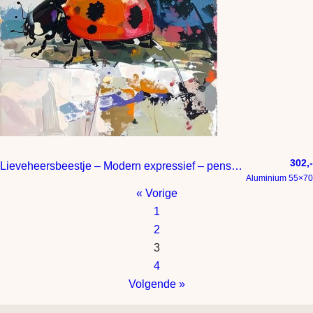
302,-
Lieveheersbeestje – Modern expressief – penseelstreken en abstracte kleurige vlakken
Aluminium 55×70
« Vorige
1
2
3
4
Volgende »