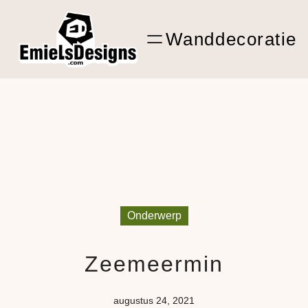
Ga
ARTwork
naar
Wanddecoratie
de
Shop Kunst
inhoud
Onderwerp
Zeemeermin
augustus 24, 2021