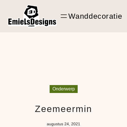
Ga
ARTwork
naar
Wanddecoratie
de
Shop Kunst
inhoud
Onderwerp
Zeemeermin
augustus 24, 2021