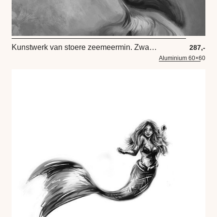
Kunstwerk van stoere zeemeermin. Zwart wit schilderij op hoge resolutie.Olieverf stijl in tinten gri
287,-
Aluminium 60×60