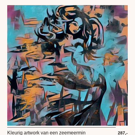
Kleurig artwork van een zeemeermin
287,-