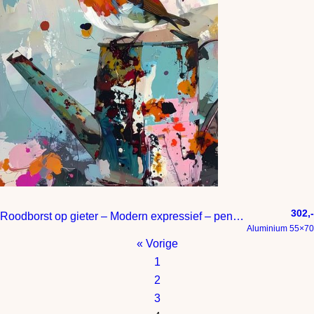
302,-
Roodborst op gieter – Modern expressief – penseelstreken en abstracte kleurige vlakken
Aluminium 55×70
« Vorige
1
2
3