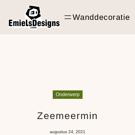
Ga
ARTwork
naar
Wanddecoratie
de
Shop Kunst
inhoud
Onderwerp
Zeemeermin
augustus 24, 2021