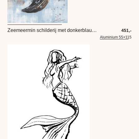
Zeemeermin schilderij met donkerblauw roestbruin en grijs blauwe tinten
451,-
Aluminium 55×115