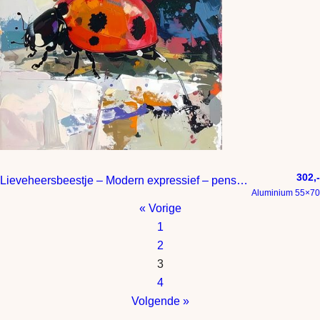
302,-
Lieveheersbeestje – Modern expressief – penseelstreken en abstracte kleurige vlakken
Aluminium 55×70
« Vorige
1
2
3
4
Volgende »