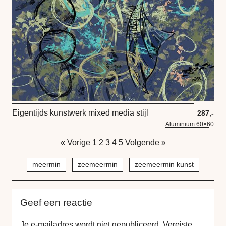
Eigentijds kunstwerk mixed media stijl
287,-
Aluminium 60×60
« Vorige
1
2
3
4
5
Volgende »
meermin
zeemeermin
zeemeermin kunst
Geef een reactie
Je e-mailadres wordt niet gepubliceerd.
Vereiste