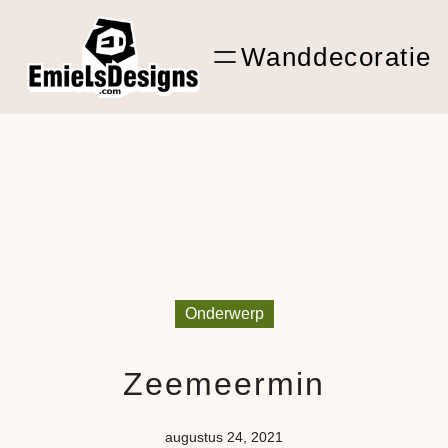
Ga
ARTwork
naar
Wanddecoratie
de
Shop Kunst
inhoud
Onderwerp
Zeemeermin
augustus 24, 2021