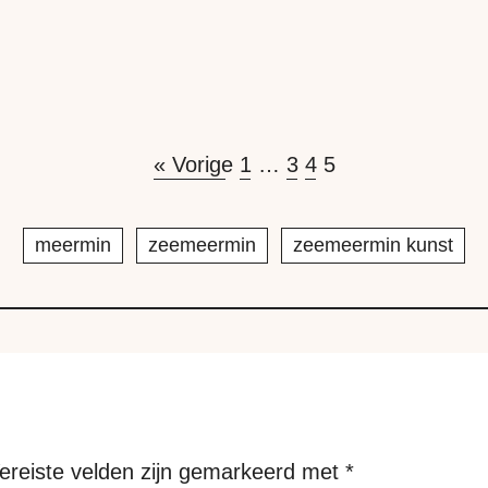
« Vorige
1
…
3
4
5
meermin
zeemeermin
zeemeermin kunst
ereiste velden zijn gemarkeerd met
*