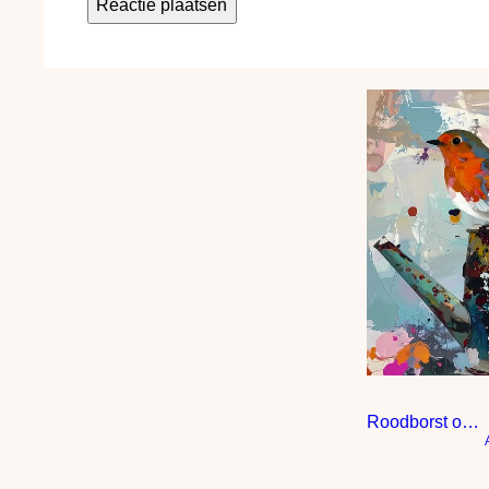
Roodborst op gieter – Modern expressief – penseelstreken en abstracte kleurige vlakken