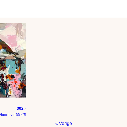
302,-
Aluminium 55×70
« Vorige