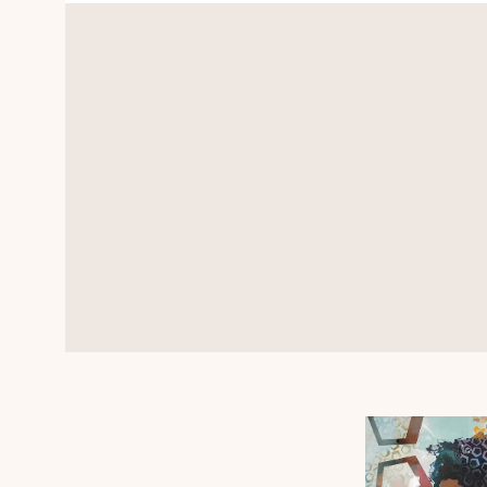
Dat zie je in deze afbeelding ook terug. 
werkaandemuur besteld worden op vers
materialen.…