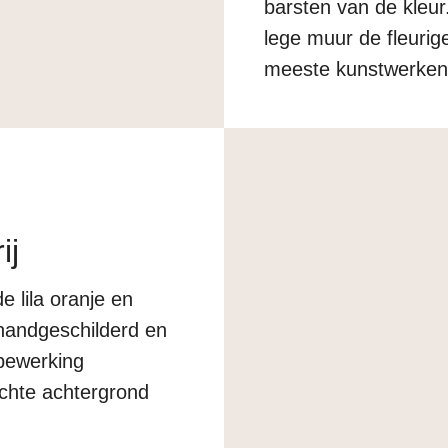
barsten van de kleur
lege muur de fleurig
meeste kunstwerken 
maar sommige kunst
detail. Koop je kleur
ij
de lila oranje en
 handgeschilderd en
obewerking
chte achtergrond
htere achtergrond.