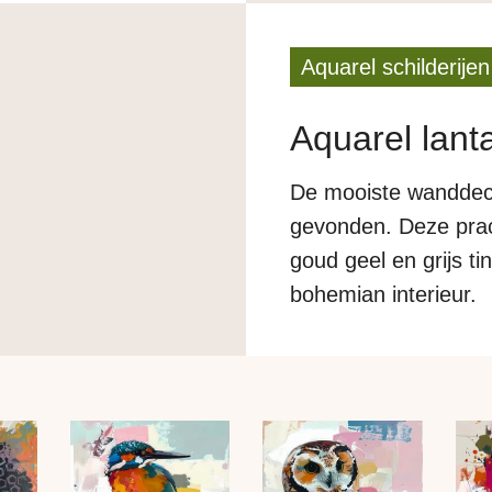
Het schilderij kan bij
chillende
Aquarel schilderijen
Aquarel lant
De mooiste wanddecor
gevonden. Deze prac
goud geel en grijs ti
bohemian interieur.