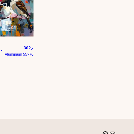
302,-
 expressief – penseelstreken en abstracte kleurige vlakken
Aluminium 55×70
Pinterest
Instagram