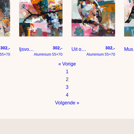
302,-
302,-
302,-
Ijsvogel – Modern expressief – penseelstreken en abstracte kleurige vlakken
Uit op een tak – Modern expressief – penseelstreken en abstracte kleurige vlakken
Mussen – Modern
 55×70
Aluminium 55×70
Aluminium 55×70
« Vorige
1
2
3
4
Volgende »