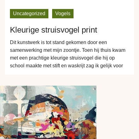
Dit kunstwerk is geschilderd als aquarel op papier.
Deze papieren versie is digitaal verder…
Uncategorized
Vogels
Kleurige struisvogel print
Dit kunstwerk is tot stand gekomen door een
samenwerking met mijn zoontje. Toen hij thuis kwam
met een prachtige kleurige struisvogel die hij op
school maakte met stift en waskrijt zag ik gelijk voor
me hoe zijn kunstwerk met een beetje photoshoppen
zo bij jouw aan de muur zou kunnen komen te
hangen. Dit werk…