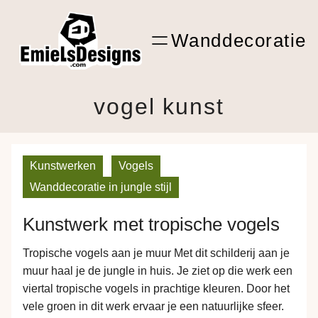
Ga
ARTwork
naar
Wanddecoratie
de
Shop Kunst
inhoud
vogel kunst
Kunstwerken
Vogels
Wanddecoratie in jungle stijl
Kunstwerk met tropische vogels
Tropische vogels aan je muur Met dit schilderij aan je
muur haal je de jungle in huis. Je ziet op die werk een
viertal tropische vogels in prachtige kleuren. Door het
vele groen in dit werk ervaar je een natuurlijke sfeer.