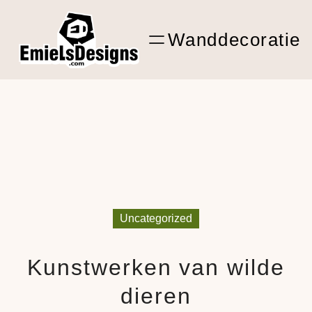
Ga
ARTwork
naar
Wanddecoratie
de
Shop Kunst
inhoud
Uncategorized
Kunstwerken van wilde
dieren