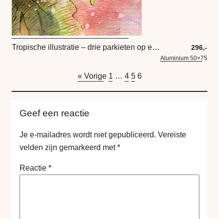
Tropische illustratie – drie parkieten op een tak
296,-
Aluminium 50×75
« Vorige
1
…
4
5
6
Geef een reactie
Je e-mailadres wordt niet gepubliceerd.
Vereiste
velden zijn gemarkeerd met
*
Reactie
*