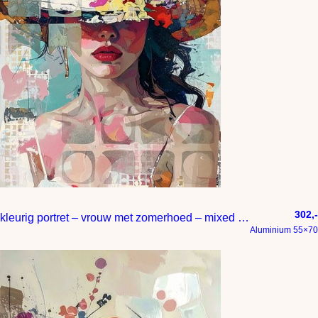
302,-
kleurig portret – vrouw met zomerhoed – mixed media
Aluminium 55×70