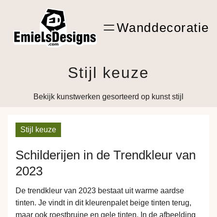
Ga
ARTwork
naar
Wanddecoratie
de
Shop Kunst
inhoud
Stijl keuze
Bekijk kunstwerken gesorteerd op kunst stijl
Stijl keuze
Schilderijen in de Trendkleur van
2023
De trendkleur van 2023 bestaat uit warme aardse
tinten. Je vindt in dit kleurenpalet beige tinten terug,
maar ook roestbruine en gele tinten. In de afbeelding