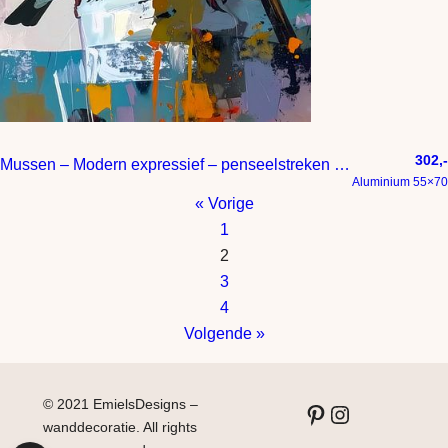
302,-
Mussen – Modern expressief – penseelstreken en abstracte kleurige vlakken
Aluminium 55×70
« Vorige
1
2
3
4
Volgende »
© 2021 EmielsDesigns –
Pinterest
Instagram
wanddecoratie. All rights