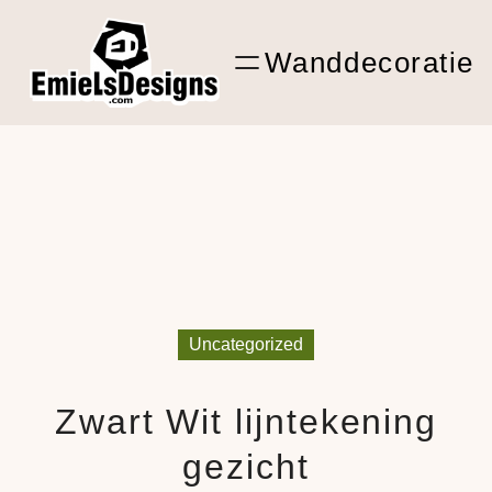
Ga
ARTwork
naar
Wanddecoratie
de
Shop Kunst
inhoud
Uncategorized
Zwart Wit lijntekening
gezicht