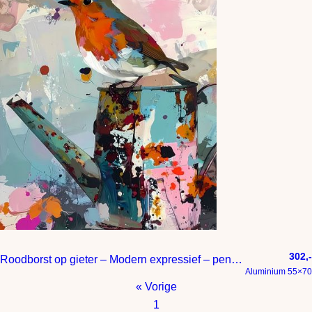
302,-
Roodborst op gieter – Modern expressief – penseelstreken en abstracte kleurige vlakken
Aluminium 55×70
« Vorige
1