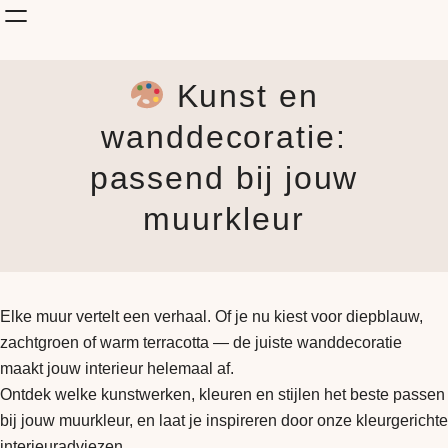
Shop Kunst
Kunst en
Onderwerp
KunstStijl
wanddecoratie:
Albums
passend bij jouw
Blog
How it is made
muurkleur
Jouw Muur
Elke muur vertelt een verhaal. Of je nu kiest voor diepblauw,
zachtgroen of warm terracotta — de juiste wanddecoratie
maakt jouw interieur helemaal af.
Ontdek welke kunstwerken, kleuren en stijlen het beste passen
bij jouw muurkleur, en laat je inspireren door onze kleurgerichte
interieuradviezen.