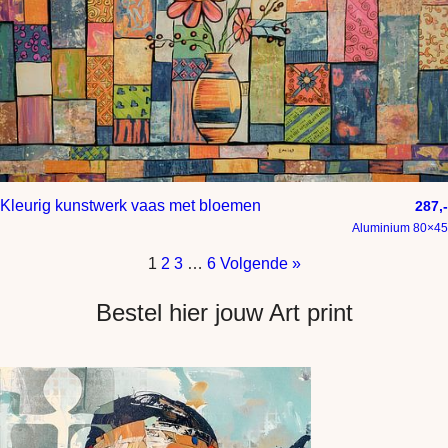
Kleurig kunstwerk vaas met bloemen
287,-
Aluminium 80×45
1
2
3
…
6
Volgende »
Bestel hier jouw Art print