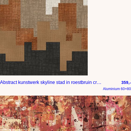
Abstract kunstwerk skyline stad in roestbruin creme antraciet en goudbruin
359,-
Aluminium 60×80