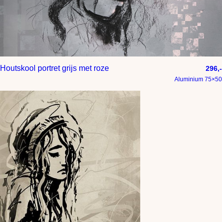
Houtskool portret grijs met roze
296,-
Aluminium 75×50