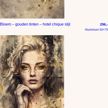
Bloem – gouden tinten – hotel chique stijl
296,-
Aluminium 50×75