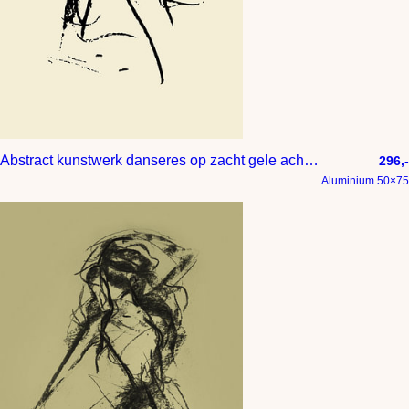
Abstract kunstwerk danseres op zacht gele achtergrond
296,-
Aluminium 50×75