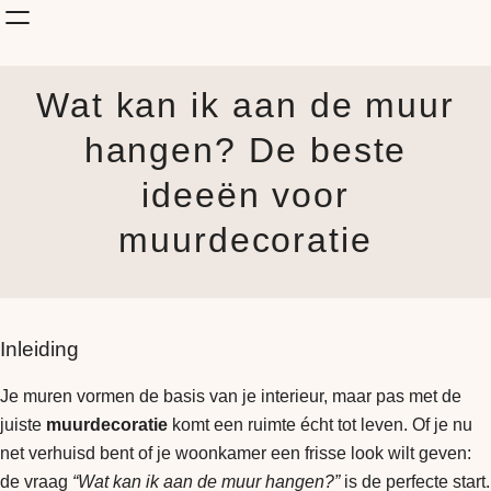
Shop Kunst
Wat kan ik aan de muur
Onderwerp
KunstStijl
hangen? De beste
Albums
ideeën voor
Blog
How it is made
muurdecoratie
Jouw Muur
Inleiding
Je muren vormen de basis van je interieur, maar pas met de
juiste
muurdecoratie
komt een ruimte écht tot leven. Of je nu
net verhuisd bent of je woonkamer een frisse look wilt geven:
de vraag
“Wat kan ik aan de muur hangen?”
is de perfecte start.