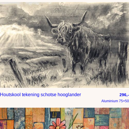
Houtskool tekening schotse hooglander
296,-
Aluminium 75×50