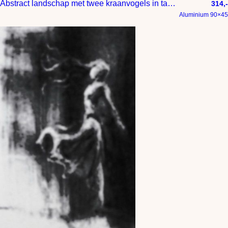
Abstract landschap met twee kraanvogels in taupe greige warmgrijs en beige tinten
314,-
Aluminium 90×45