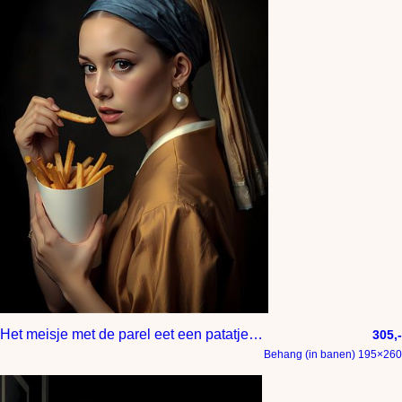
Het meisje met de parel eet een patatje met
305,-
Behang (in banen) 195×260