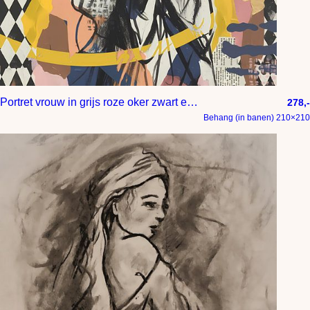
Portret vrouw in grijs roze oker zwart en beige
278,-
Behang (in banen) 210×210