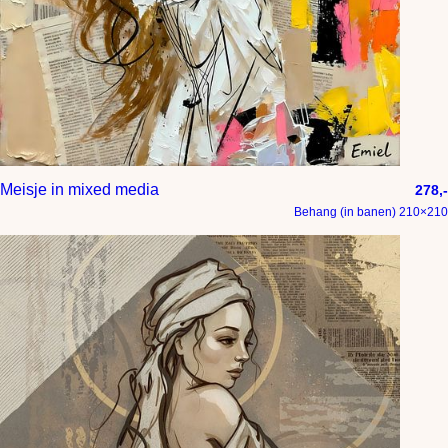
Meisje in mixed media
278,-
Behang (in banen) 210×210