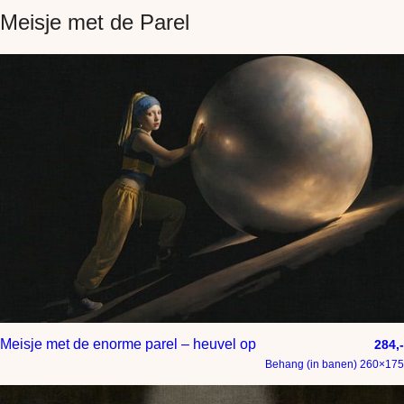
Meisje met de Parel
Meisje met de enorme parel – heuvel op
284,-
Behang (in banen) 260×175