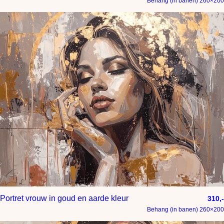
Behang (in banen) 260×200
Portret vrouw in goud en aarde kleur
310,-
Behang (in banen) 260×200