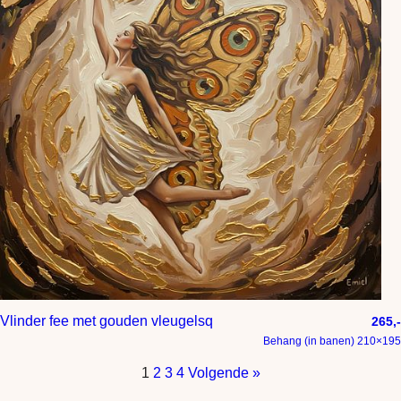
Vlinder fee met gouden vleugelsq
265,-
Behang (in banen) 210×195
1
2
3
4
Volgende »