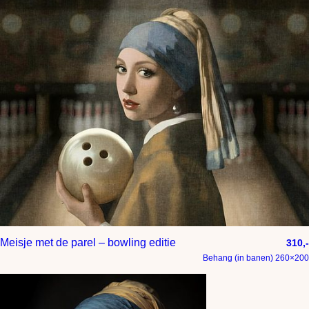
Meisje met de parel – bowling editie
310,-
Behang (in banen) 260×200