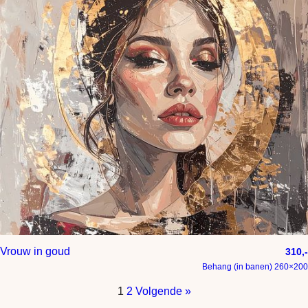
Vrouw in goud
310,-
Behang (in banen) 260×200
1
2
Volgende »