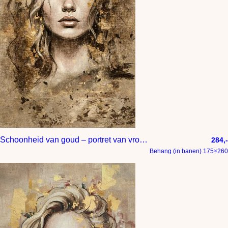
Schoonheid van goud – portret van vrouw met gesloten ogen – luxe wanddecoratie in hotel chique stijl
284,-
Behang (in banen) 175×260