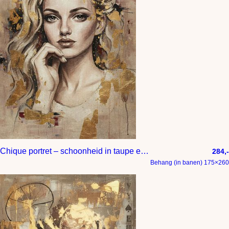
Chique portret – schoonheid in taupe en goud
284,-
Behang (in banen) 175×260