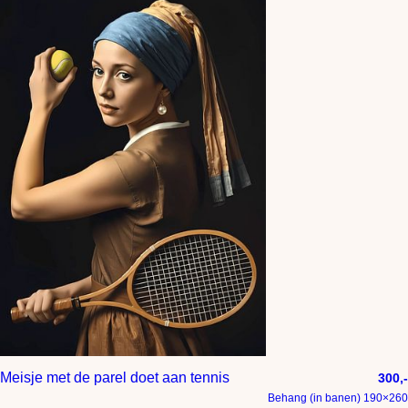
Meisje met de parel doet aan tennis
300,-
Behang (in banen) 190×260