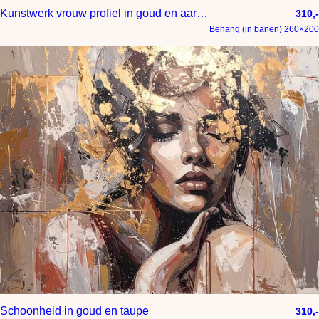
Kunstwerk vrouw profiel in goud en aardse tinten
310,-
Behang (in banen) 260×200
Schoonheid in goud en taupe
310,-