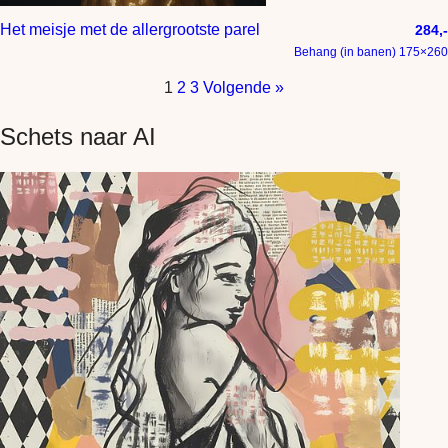
Het meisje met de allergrootste parel
284,-
Behang (in banen) 175×260
1
2
3
Volgende »
Schets naar AI