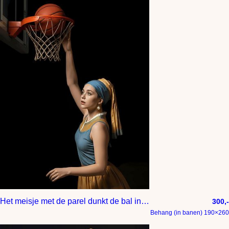
Het meisje met de parel dunkt de bal in het net
300,-
Behang (in banen) 190×260