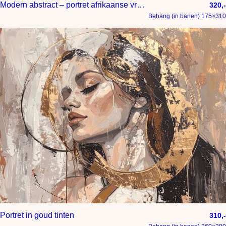
Modern abstract – portret afrikaanse vrouw in taupe en goud
320,-
Behang (in banen) 175×310
Portret in goud tinten
310,-