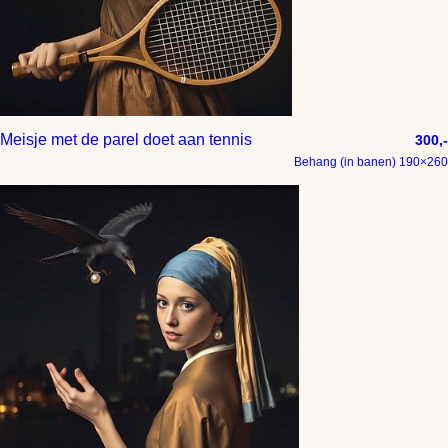
Meisje met de parel doet aan tennis
300,-
Behang (in banen) 190×260