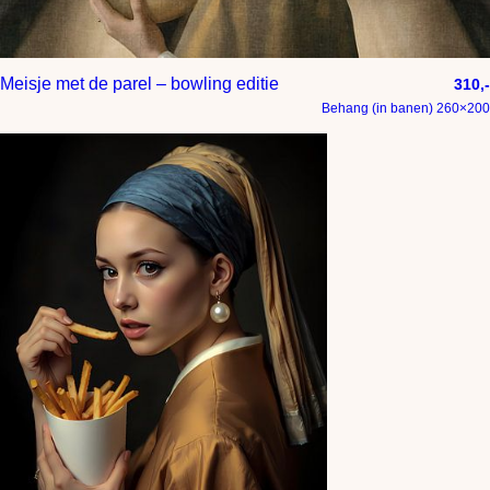
Meisje met de parel – bowling editie
310,-
Behang (in banen) 260×200