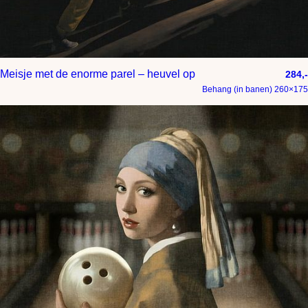
Meisje met de enorme parel – heuvel op
284,-
Behang (in banen) 260×175