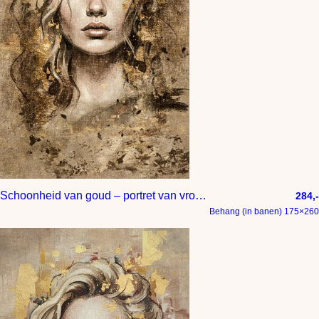
Schoonheid van goud – portret van vrouw met gesloten ogen – luxe wanddecoratie in hotel chique stijl
284,-
Behang (in banen) 175×260