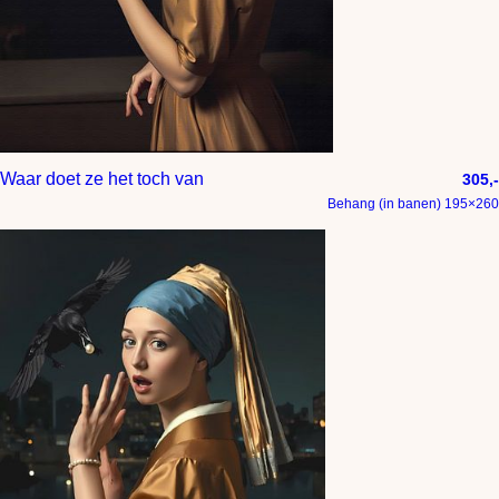
Waar doet ze het toch van
305,-
Behang (in banen) 195×260