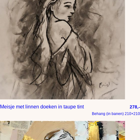
Meisje met linnen doeken in taupe tint
278,-
Behang (in banen) 210×210