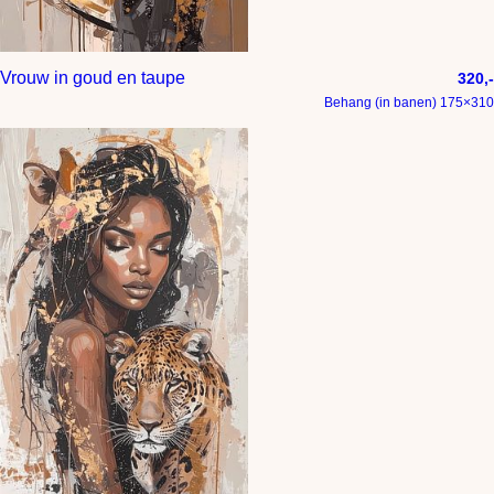
Vrouw in goud en taupe
320,-
Behang (in banen) 175×310