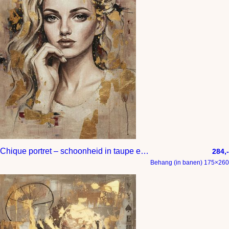
Chique portret – schoonheid in taupe en goud
284,-
Behang (in banen) 175×260