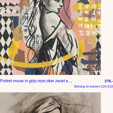
Portret vrouw in grijs roze oker zwart en beige
278,-
Behang (in banen) 210×210