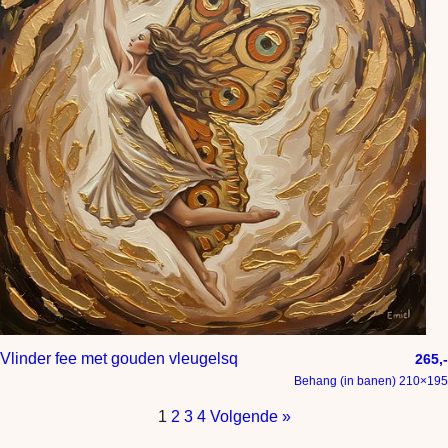
Vlinder fee met gouden vleugelsq
265,-
Behang (in banen) 210×195
1
2
3
4
Volgende »