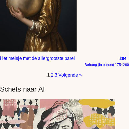
Het meisje met de allergrootste parel
284,-
Behang (in banen) 175×260
1
2
3
Volgende »
Schets naar AI