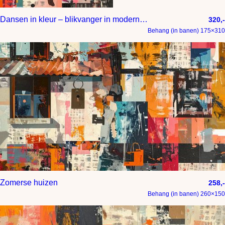
Dansen in kleur – blikvanger in moderne stijl
320,-
Behang (in banen) 175×310
Zomerse huizen
258,-
Behang (in banen) 260×150