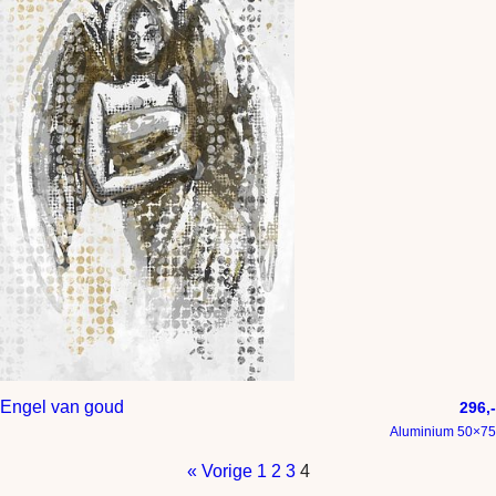
Engel van goud
296,-
Aluminium 50×75
« Vorige
1
2
3
4