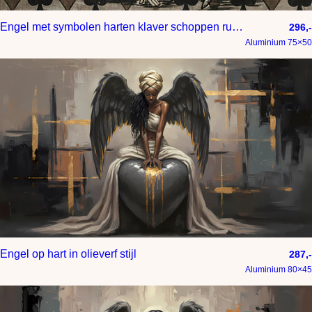
Engel met symbolen harten klaver schoppen ruiten
296,-
Aluminium 75×50
Engel op hart in olieverf stijl
287,-
Aluminium 80×45