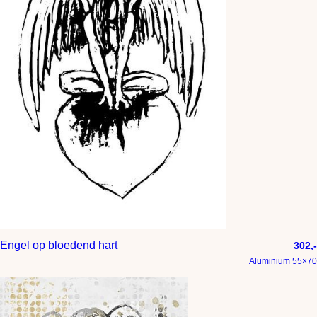
Engel op bloedend hart
302,-
Aluminium 55×70