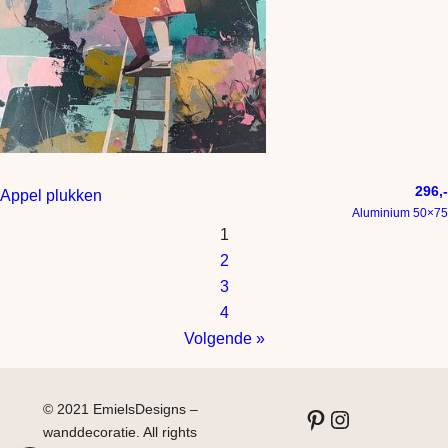
296,-
Appel plukken
Aluminium 50×75
1
2
3
4
Volgende »
© 2021 EmielsDesigns –
Pinterest
Instagram
wanddecoratie. All rights