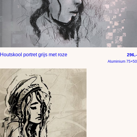
Houtskool portret grijs met roze
296,-
Aluminium 75×50