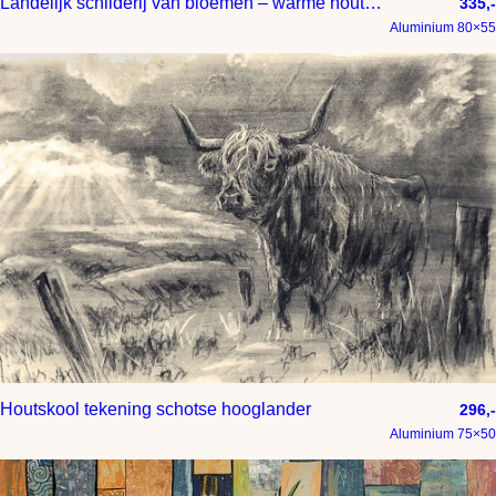
Landelijk schilderij van bloemen – warme houtskooltekening met natuurlijke texturen
335,-
Aluminium 80×55
Houtskool tekening schotse hooglander
296,-
Aluminium 75×50