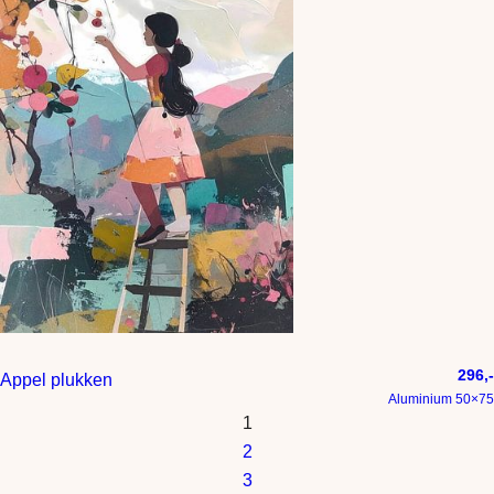
296,-
Appel plukken
Aluminium 50×75
1
2
3