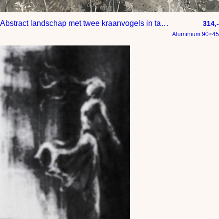
Abstract landschap met twee kraanvogels in taupe greige warmgrijs en beige tinten
314,-
Aluminium 90×45