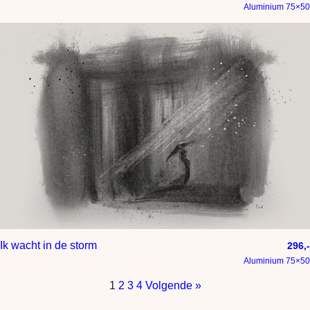
Aluminium 75×50
Ik wacht in de storm
296,-
Aluminium 75×50
1
2
3
4
Volgende »