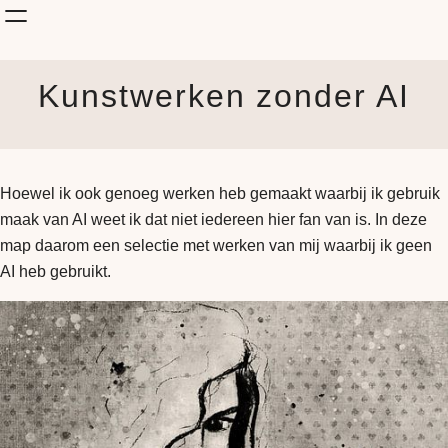
Shop Kunst
Kunstwerken zonder AI
Onderwerp
KunstStijl
Albums
Blog
Hoewel ik ook genoeg werken heb gemaakt waarbij ik gebruik
How it is made
maak van AI weet ik dat niet iedereen hier fan van is. In deze
Jouw Muur
map daarom een selectie met werken van mij waarbij ik geen
AI heb gebruikt.