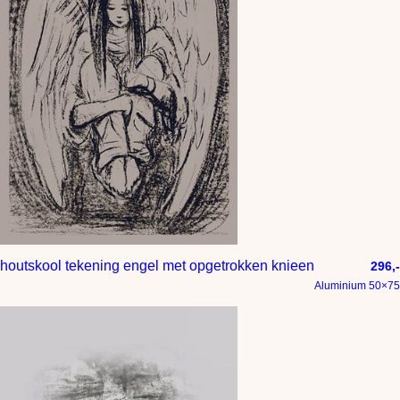
houtskool tekening engel met opgetrokken knieen
296,-
Aluminium 50×75