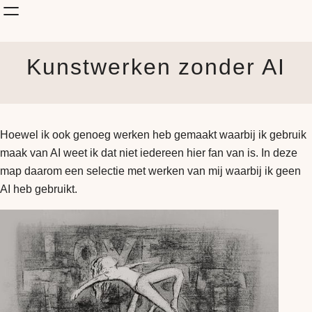
Shop Kunst
Kunstwerken zonder AI
Onderwerp
KunstStijl
Albums
Blog
Hoewel ik ook genoeg werken heb gemaakt waarbij ik gebruik
How it is made
maak van AI weet ik dat niet iedereen hier fan van is. In deze
Jouw Muur
map daarom een selectie met werken van mij waarbij ik geen
AI heb gebruikt.