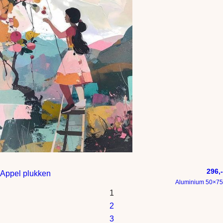
296,-
Appel plukken
Aluminium 50×75
1
2
3