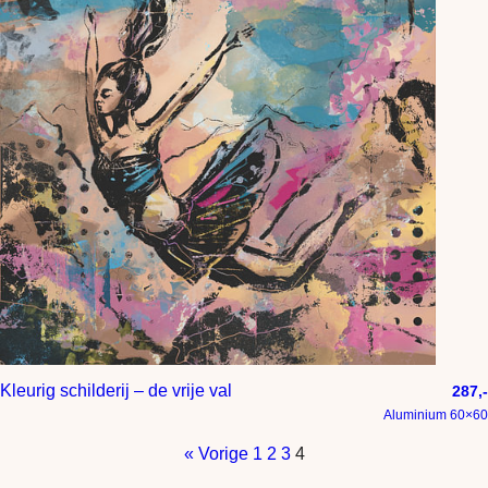
Kleurig schilderij – de vrije val
287,-
Aluminium 60×60
« Vorige
1
2
3
4