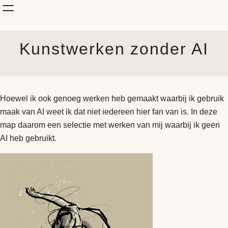
Shop Kunst
Kunstwerken zonder AI
Onderwerp
KunstStijl
Albums
Blog
Hoewel ik ook genoeg werken heb gemaakt waarbij ik gebruik
How it is made
maak van AI weet ik dat niet iedereen hier fan van is. In deze
Jouw Muur
map daarom een selectie met werken van mij waarbij ik geen
AI heb gebruikt.