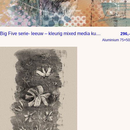
Big Five serie- leeuw – kleurig mixed media kunstwerk
296,-
Aluminium 75×50