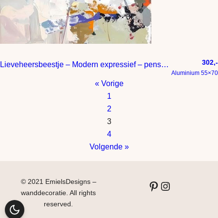
302,-
Lieveheersbeestje – Modern expressief – penseelstreken en abstracte kleurige vlakken
Aluminium 55×70
« Vorige
1
2
3
4
Volgende »
© 2021 EmielsDesigns –
Pinterest
Instagram
wanddecoratie. All rights
reserved.