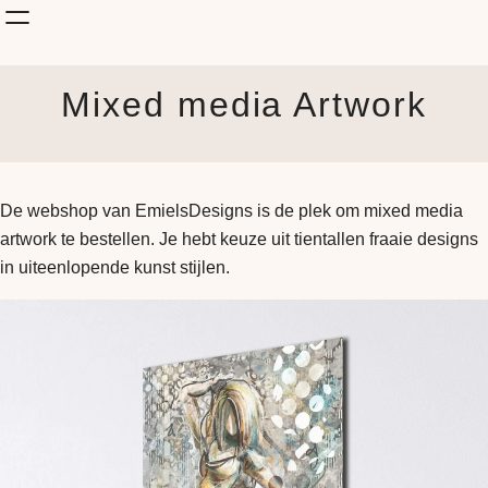
Shop Kunst
Mixed media Artwork
Onderwerp
KunstStijl
Albums
Blog
De webshop van EmielsDesigns is de plek om mixed media
How it is made
artwork te bestellen. Je hebt keuze uit tientallen fraaie designs
Jouw Muur
in uiteenlopende kunst stijlen.