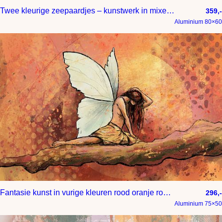
Twee kleurige zeepaardjes – kunstwerk in mixed media – ondwerwater en maritiem
359,-
Aluminium 80×60
Fantasie kunst in vurige kleuren rood oranje roze en geel – fee op een tak
296,-
Aluminium 75×50