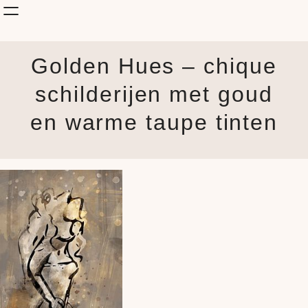
Shop Kunst
Golden Hues – chique
Onderwerp
KunstStijl
schilderijen met goud
Albums
en warme taupe tinten
Blog
How it is made
Jouw Muur