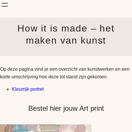
Shop Kunst
How it is made – het
Onderwerp
KunstStijl
maken van kunst
Albums
Blog
How it is made
Op deze pagina vind je een overzicht van kunstwerken en een
Jouw Muur
korte omschrijving hoe deze tot stand zijn gekomen.
Kleurrijk portret
Bestel hier jouw Art print