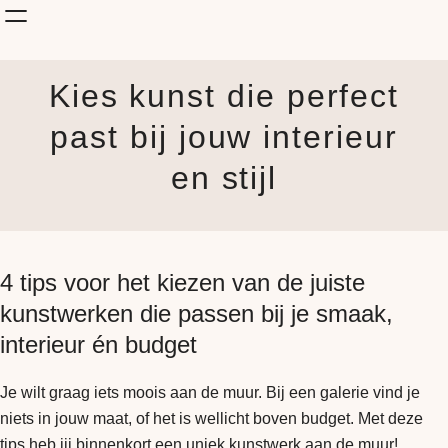
Shop Kunst
Kies kunst die perfect
Onderwerp
KunstStijl
past bij jouw interieur
Albums
en stijl
Blog
How it is made
Jouw Muur
4 tips voor het kiezen van de juiste
kunstwerken die passen bij je smaak,
interieur én budget
Je wilt graag iets moois aan de muur. Bij een galerie vind je
niets in jouw maat, of het is wellicht boven budget. Met deze
tips heb jij binnenkort een uniek kunstwerk aan de muur!