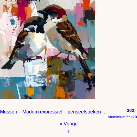
302,-
Mussen – Modern expressief – penseelstreken en abstracte kleurige vlakken
Aluminium 55×70
« Vorige
1