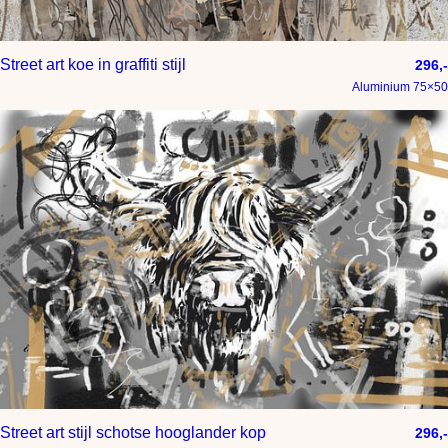
Street art koe in graffiti stijl
296,-
Aluminium 75×50
Street art stijl schotse hooglander kop
296,-