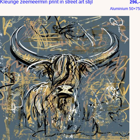
Kleurige zeemeermin print in street art stijl
296,-
Aluminium 50×75